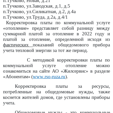
п.Тучково, Новая, д.21
п.Тучково, ул.Заводская, д.1, д.5
п.Тучково, ул.Силикатная, д.2, д.4а
п.Тучково, ул.Труда, д.2а, д.4/1
Корректировка платы по коммунальной услуге
«отопление» представляет собой разницу между
суммарной платой за отопление в 2022 году и
платой за отопление, определенной исходя из
фактических
показаний общедомового прибора
учета тепловой энергии за тот же период.
С методикой корректировки платы по
коммунальной услуге отопление можно
ознакомиться на сайте АО «Жилсервис» в разделе
«Абонентам»
(
www
.
rso
-
ruza
.
ru
).
Корректировка платы за ресурсы,
потребленные на общедомовые нужды, также
коснется жителей домов, где установлены приборы
учета.
Общедомовые нужды - это коммунальные