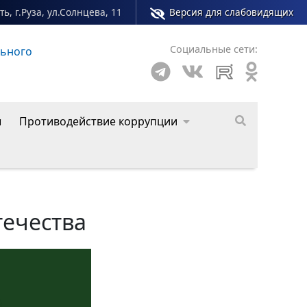
ь, г.Руза, ул.Солнцева, 11
Версия для слабовидящих
Социальные сети:
льного
ы
Противодействие коррупции
течества