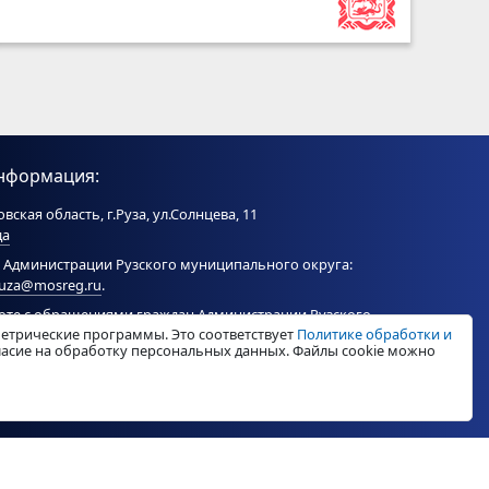
нформация:
вская область, г.Руза, ул.Солнцева, 11
да
 Администрации Рузского муниципального округа:
ruza@mosreg.ru
.
боте с обращениями граждан Администрации Рузского
метрические программы. Это соответствует
Политике обработки и
ого округа:
ruza_og_argo@mosreg.ru
.
гласие на обработку персональных данных. Файлы cookie можно
© «
РузаРегион
», 2026