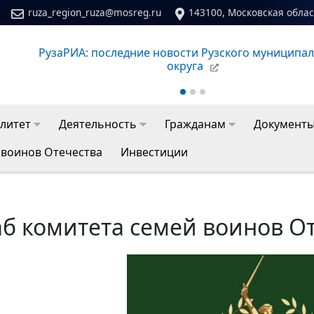
ruza_region_ruza@mosreg.ru
143100, Московская област
РузаРИА: последние новости Рузского муниципа
округа
литет
Деятельность
Гражданам
Документ
 воинов Отечества
Инвестиции
б комитета семей воинов О