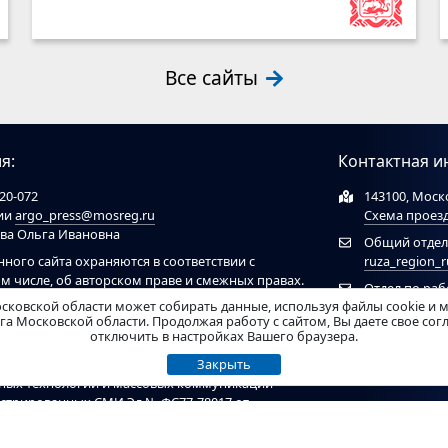
Все сайты
я:
Контактная и
20-072
143100, Моско
ции
argo_press@mosreg.ru
Схема проез
ова Ольга Ивановна
Общий отдел
нного сайта охраняются в соответствии с
ruza_region_
ом числе, об авторском праве и смежных правах.
Отдел по ра
ов обязательна ссылка на сайт
ruzaregion.ru
. При
сковской области может собирать данные, используя файлы cookie и 
муниципальн
 ресурсами обязательна гиперссылка на сайт
а Московской области. Продолжая работу с сайтом, Вы даете свое со
отключить в настройках Вашего браузера.
Закрыть
рирован Федеральной службой по надзору в
нных технологий и массовых коммуникаций
гистрированных СМИ Эл № ФС77-78017 от
ель - Администрация Рузского муниципального