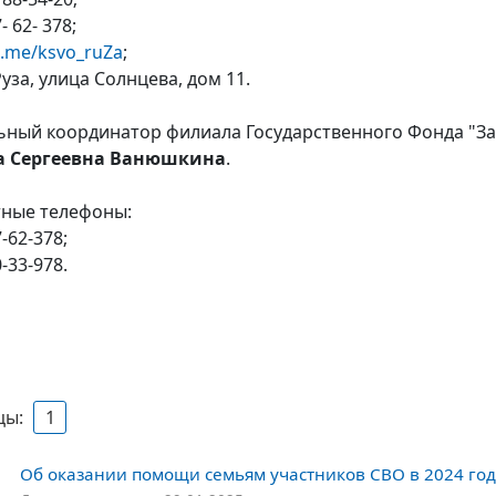
- 62- 378;
/t.me/ksvo_ruZa
;
Руза, улица Солнцева, дом 11.
ьный координатор филиала Государственного Фонда "За
а Сергеевна Ванюшкина
.
тные телефоны:
-62-378;
-33-978.
цы:
1
Об оказании помощи семьям участников СВО в 2024 год