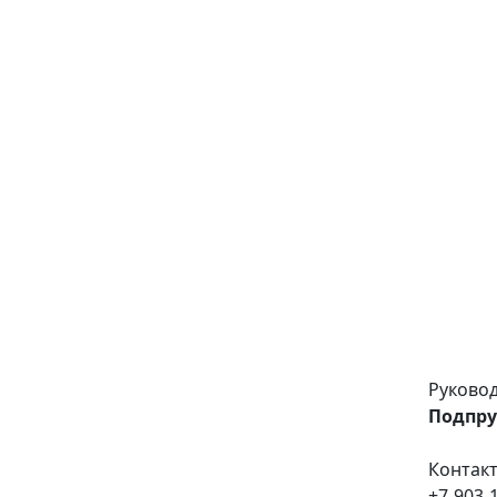
Руковод
Подпр
Контак
+7-903-