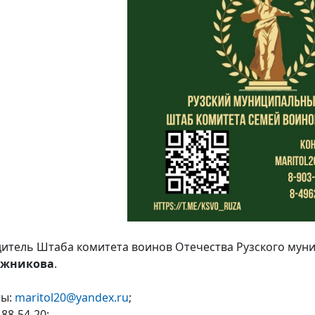
итель Штаба комитета воинов Отечества Рузского муни
ужникова
.
ты:
maritol20@yandex.ru
;
188-54-20;