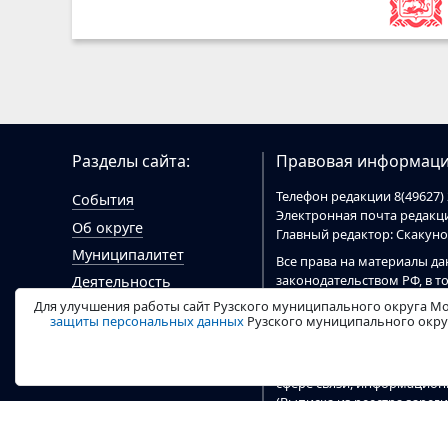
Разделы сайта:
Правовая информаци
Телефон редакции 8(49627) 
События
Электронная почта редак
Об округе
Главный редактор: Скакун
Муниципалитет
Все права на материалы да
законодательством РФ, в т
Деятельность
При цитировании материал
Для улучшения работы сайт Рузского муниципального округа Мо
Гражданам
цитировании электронными
защиты персональных данных
Рузского муниципального округ
Документы
ruzaregion.ru
.
Видео
Сайт
ruzaregion.ru
зарегист
сфере связи, информацио
(Выписка из реестра заре
04 марта 2020 г). Учредит
округа.