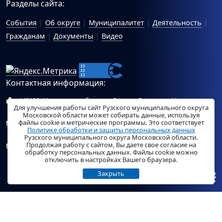
Разделы сайта:
События
Об округе
Муниципалитет
Деятельность
Гражданам
Документы
Видео
Контактная информация:
143100, Московская область, г.Руза, ул.Солнцева, 11
Для улучшения работы сайт Рузского муниципального округа
Схема проезда
Московской области может собирать данные, используя
файлы cookie и метрические программы. Это соответствует
Общий отдел Администрации Рузского муниципального
Политике обработки и защиты персональных данных
округа:
ruza_region_ruza@mosreg.ru
.
Рузского муниципального округа Московской области.
Продолжая работу с сайтом, Вы даете свое согласие на
Отдел по работе с обращениями граждан Администрации
обработку персональных данных. Файлы cookie можно
Рузского муниципального округа:
ruza_og_argo@mosreg.ru
.
отключить в настройках Вашего браузера.
Закрыть
© «
РузаРегион
», 2026