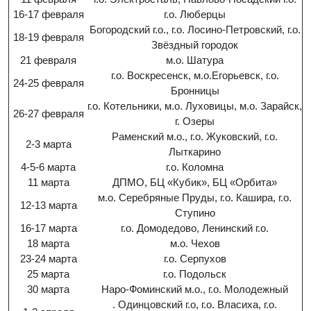
16-17 февраля
г.о. Люберцы
Богородский г.о., г.о. Лосино-Петровский, г.о.
18-19 февраля
Звёздный городок
21 февраля
м.о. Шатура
г.о. Воскресенск, м.о.Егорьевск, г.о.
24-25 февраля
Бронницы
г.о. Котельники, м.о. Луховицы, м.о. Зарайск,
26-27 февраля
г. Озеры
Раменский м.о., г.о. Жуковский, г.о.
2-3 марта
Лыткарино
4-5-6 марта
г.о. Коломна
11 марта
ДПМО, БЦ «Кубик», БЦ «Орбита»
м.о. Серебряные Пруды, г.о. Кашира, г.о.
12-13 марта
Ступино
16-17 марта
г.о. Домодедово, Ленинский г.о.
18 марта
м.о. Чехов
23-24 марта
г.о. Серпухов
25 марта
г.о. Подольск
30 марта
Наро-Фоминский м.о., г.о. Молодежный
. Одинцовский г.о, г.о. Власиха, г.о.