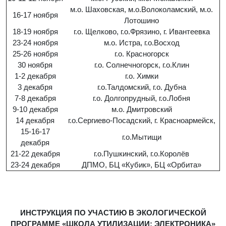
м.о. Шаховская, м.о.Волоколамский, м.о.
16-17 ноября
Лотошино
18-19 ноября
г.о. Щелково, г.о.Фрязино, г. Ивантеевка
23-24 ноября
м.о. Истра, г.о.Восход
25-26 ноября
г.о. Красногорск
30 ноября
г.о. Солнечногорск, г.о.Клин
1-2 декабря
г.о. Химки
3 декабря
г.о.Талдомский, г.о. Дубна
7-8 декабря
г.о. Долгопрудный, г.о.Лобня
9-10 декабря
м.о. Дмитровский
14 декабря
г.о.Сергиево-Посадский, г. Красноармейск,
15-16-17
г.о.Мытищи
декабря
21-22 декабря
г.о.Пушкинский, г.о.Королёв
23-24 декабря
ДПМО, БЦ «Кубик», БЦ «Орбита»
ИНСТРУКЦИЯ ПО УЧАСТИЮ В ЭКОЛОГИЧЕСКОЙ
ПРОГРАММЕ «ШКОЛА УТИЛИЗАЦИИ: ЭЛЕКТРОНИКА»