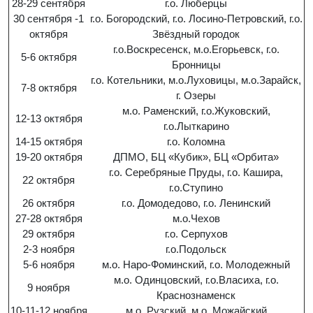
28-29 сентября
г.о. Люберцы
30 сентября -1
г.о. Богородский, г.о. Лосино-Петровский, г.о.
октября
Звёздный городок
г.о.Воскресенск, м.о.Егорьевск, г.о.
5-6 октября
Бронницы
г.о. Котельники, м.о.Луховицы, м.о.Зарайск,
7-8 октября
г. Озеры
м.о. Раменский, г.о.Жуковский,
12-13 октября
г.о.Лыткарино
14-15 октября
г.о. Коломна
19-20 октября
ДПМО, БЦ «Кубик», БЦ «Орбита»
г.о. Серебряные Пруды, г.о. Кашира,
22 октября
г.о.Ступино
26 октября
г.о. Домодедово, г.о. Ленинский
27-28 октября
м.о.Чехов
29 октября
г.о. Серпухов
2-3 ноября
г.о.Подольск
5-6 ноября
м.о. Наро-Фоминский, г.о. Молодежный
м.о. Одинцовский, г.о.Власиха, г.о.
9 ноября
Краснознаменск
10-11-12 ноября
м.о. Рузский, м.о. Можайский