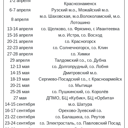
1-2 апреля
Краснознаменск
6-7 апреля
Рузский м.о., Можайский м.о.
м.о. Шаховская, м.о.Волоколамский, м.о.
8 апреля
Лотошино
13-14 апреля
г.о. Щелково, г.о. Фрязино, г. Ивантеевка
15-16 апреля
м.о. Истра, г.о. Восход
20-21 апреля
г.о. Красногорск
22-23 апреля
г.о. Солнечногорск, г.о. Клин
27-28 апреля
г.о. Химки
29 апреля
Талдомский г.о., г.о. Дубна
12-13 мая
г.о. Долгопрудный, г.о. Лобня
14-15 мая
Дмитровский м.о.
18-19 мая
Сергиево-Посадский г.о., г. Красноармейск
20-21 мая
г.о. Мытищи
25-26 мая
г.о. Пушкинский, г.о. Королёв
27 мая
ДПМО, БЦ «Кубик», БЦ «Орбита»
14-15 сентября
м.о. Шатура
16-17 сентября
Орехово-Зуевский г.о.
21-22 сентября
г.о. Балашиха, г.о. Реутов
23-24 сентября
г.о. Электросталь, г.о. Павловский Посад