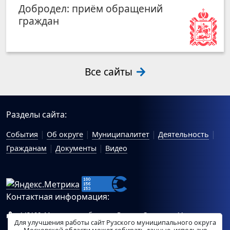
Добродел: приём обращений
граждан
Все сайты
Разделы сайта:
События
Об округе
Муниципалитет
Деятельность
Гражданам
Документы
Видео
Контактная информация:
143100, Московская область, г.Руза, ул.Солнцева, 11
Для улучшения работы сайт Рузского муниципального округа
Схема проезда