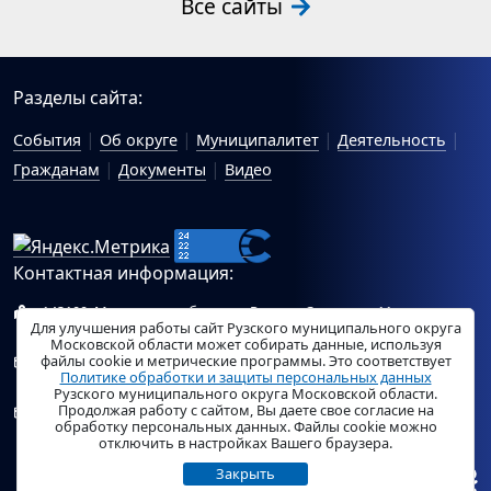
Все сайты
Разделы сайта:
События
Об округе
Муниципалитет
Деятельность
Гражданам
Документы
Видео
Контактная информация:
143100, Московская область, г.Руза, ул.Солнцева, 11
Для улучшения работы сайт Рузского муниципального округа
Схема проезда
Московской области может собирать данные, используя
файлы cookie и метрические программы. Это соответствует
Общий отдел Администрации Рузского муниципального
Политике обработки и защиты персональных данных
округа:
ruza_region_ruza@mosreg.ru
.
Рузского муниципального округа Московской области.
Продолжая работу с сайтом, Вы даете свое согласие на
Отдел по работе с обращениями граждан Администрации
обработку персональных данных. Файлы cookie можно
Рузского муниципального округа:
ruza_og_argo@mosreg.ru
.
отключить в настройках Вашего браузера.
Закрыть