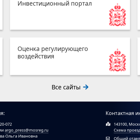
Инвестиционный портал
Оценка регулирующего
воздействия
Все сайты
я:
Контактная и
20-072
143100, Моско
ции
argo_press@mosreg.ru
Схема проез
ова Ольга Ивановна
Общий отдел