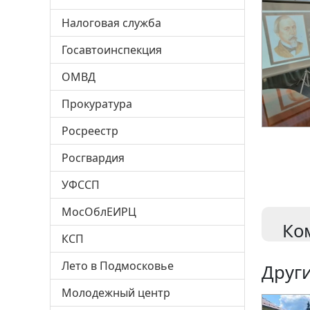
Налоговая служба
Госавтоинспекция
ОМВД
Прокуратура
Росреестр
Росгвардия
УФССП
МосОблЕИРЦ
Ко
КСП
Лето в Подмосковье
Други
Молодежный центр