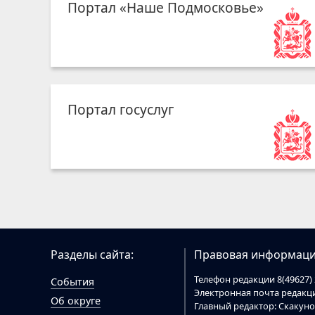
Портал «Наше Подмосковье»
Портал госуслуг
Разделы сайта:
Правовая информаци
Телефон редакции 8(49627) 
События
Электронная почта редак
Об округе
Главный редактор: Скакун