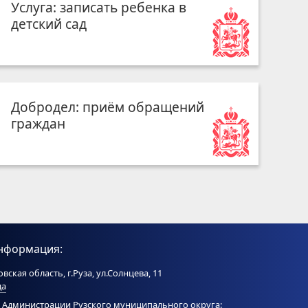
Услуга: записать ребенка в
детский сад
Добродел: приём обращений
граждан
нформация:
вская область, г.Руза, ул.Солнцева, 11
да
 Администрации Рузского муниципального округа: