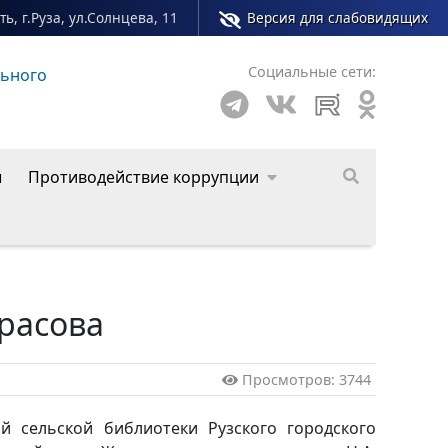
ь, г.Руза, ул.Солнцева, 11
Версия для слабовидящих
Социальные сети:
зского муниципального округа
ы
Противодействие коррупции
красова
Просмотров: 3744
й сельской библиотеки Рузского городского