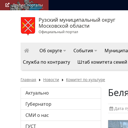
Другие порталы
Рузский муниципальный округ
РузаРИА: последние новости Ру
Московской области
округа
Официальный портал
Об округе
События
Муниципа
Служба по контракту
Штаб комитета семей
Главная
Новости
Комитет по культуре
Беля
Актуально
Губернатор
Дата пу
СМИ о нас
ГУСТ