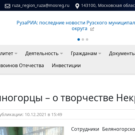
ruza_region_ruza@mosreg.ru
143100, Московская област
зского муниципального
Сайт молодежного центра Ру
литет
Деятельность
Гражданам
Документ
 воинов Отечества
Инвестиции
ногорцы – о творчестве Не
бликации: 10.12.2021 в 15:49
Сотрудники Беляногорско