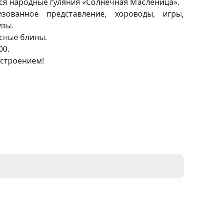
тся народные гуляния «Солнечная Масленица».
изованное представление, хороводы, игры,
изы.
сные блины.
00.
строением!