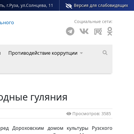
ь, г.Руза, ул.Солнцева, 11
Версия для слабовидящих
Социальные сети:
льного
Сайт молодежного центра Рузского муниципал
ы
Противодействие коррупции
одные гуляния
Просмотров: 3585
ред Дороховским домом культуры Рузского