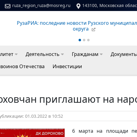
ruza_region_ruza@mosreg.ru
143100, Московская област
РузаРИА: последние новости Рузского муниципа
округа
литет
Деятельность
Гражданам
Документ
 воинов Отечества
Инвестиции
оховчан приглашают на нар
бликации: 01.03.2022 в 10:52
6 марта на площади пе