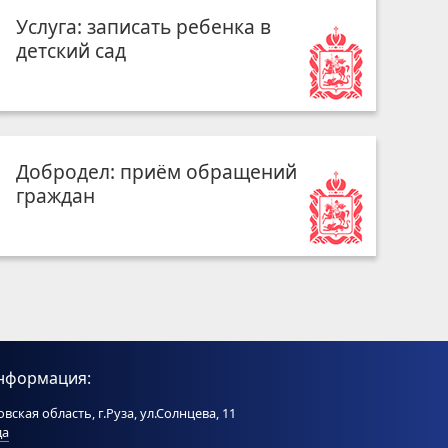
Услуга: записать ребенка в
детский сад
Добродел: приём обращений
граждан
нформация:
вская область, г.Руза, ул.Солнцева, 11
да