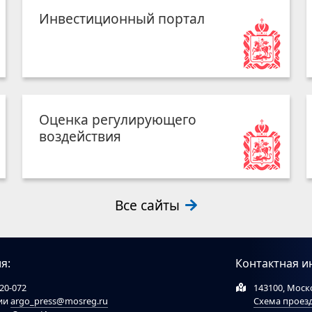
Инвестиционный портал
Оценка регулирующего
воздействия
Все сайты
я:
Контактная и
20-072
143100, Моско
ции
argo_press@mosreg.ru
Схема проез