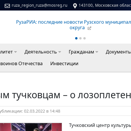
ruza_region_ruza@mosreg.ru
143100, Московская област
РузаРИА: последние новости Рузского муниципа
округа
литет
Деятельность
Гражданам
Документ
 воинов Отечества
Инвестиции
м тучковцам – о лозоплете
бликации: 02.03.2022 в 14:48
Тучковский центр культуры