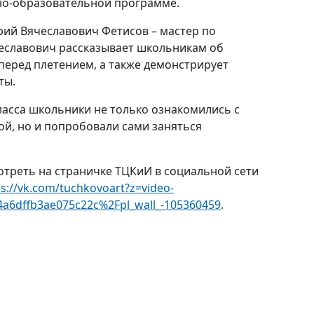
но-образовательной программе.
ий Вячеславович Фетисов – мастер по
еславович рассказывает школьникам об
перед плетением, а также демонстрирует
ты.
ласса школьники не только ознакомились с
ой, но и попробовали сами заняться
треть на страничке ТЦКиИ в социальной сети
ps://vk.com/tuchkovoart?z=video-
a6dffb3ae075c22c%2Fpl_wall_-105360459
.