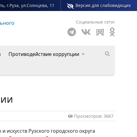
ь, г.Руза, ул.Солнцева, 11
Версия для слабовидящих
Социальные сети:
льного
Сайт молодежного центра Рузского муниципал
ы
Противодействие коррупции
нии
Просмотров: 3667
 и искусств Рузского городского округа