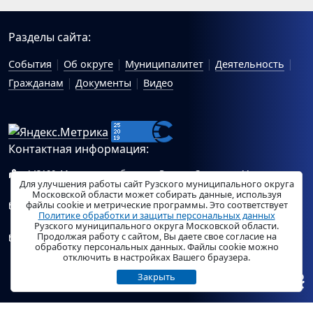
Разделы сайта:
События
Об округе
Муниципалитет
Деятельность
Гражданам
Документы
Видео
Контактная информация:
143100, Московская область, г.Руза, ул.Солнцева, 11
Для улучшения работы сайт Рузского муниципального округа
Схема проезда
Московской области может собирать данные, используя
файлы cookie и метрические программы. Это соответствует
Общий отдел Администрации Рузского муниципального
Политике обработки и защиты персональных данных
округа:
ruza_region_ruza@mosreg.ru
.
Рузского муниципального округа Московской области.
Продолжая работу с сайтом, Вы даете свое согласие на
Отдел по работе с обращениями граждан Администрации
обработку персональных данных. Файлы cookie можно
Рузского муниципального округа:
ruza_og_argo@mosreg.ru
.
отключить в настройках Вашего браузера.
Закрыть