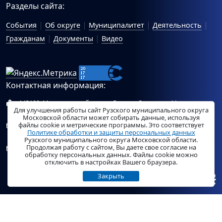
Разделы сайта:
События
Об округе
Муниципалитет
Деятельность
Гражданам
Документы
Видео
Контактная информация:
143100, Московская область, г.Руза, ул.Солнцева, 11
Для улучшения работы сайт Рузского муниципального округа
Схема проезда
Московской области может собирать данные, используя
файлы cookie и метрические программы. Это соответствует
Общий отдел Администрации Рузского муниципального
Политике обработки и защиты персональных данных
округа:
ruza_region_ruza@mosreg.ru
.
Рузского муниципального округа Московской области.
Продолжая работу с сайтом, Вы даете свое согласие на
Отдел по работе с обращениями граждан Администрации
обработку персональных данных. Файлы cookie можно
Рузского муниципального округа:
ruza_og_argo@mosreg.ru
.
отключить в настройках Вашего браузера.
Закрыть
© «
РузаРегион
», 2026