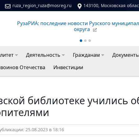
ruza_region_ruza@mosreg.ru
143100, Московская област
ьного
Сайт молодежного центра Рузского муниципаль
литет
Деятельность
Гражданам
Документ
 воинов Отечества
Инвестиции
зской библиотеке учились о
опителями
бликации: 25.08.2023 в 18:16