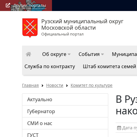
Другие порталы
Рузский муниципальный округ
РузаРИА: последние новости Рузского муниципал
Московской области
округа
Официальный портал
Об округе
События
Муниципа
Служба по контракту
Штаб комитета семей
Главная
Новости
Комитет по культуре
В Ру
Актуально
нак
Губернатор
СМИ о нас
Дата пу
ГУСТ