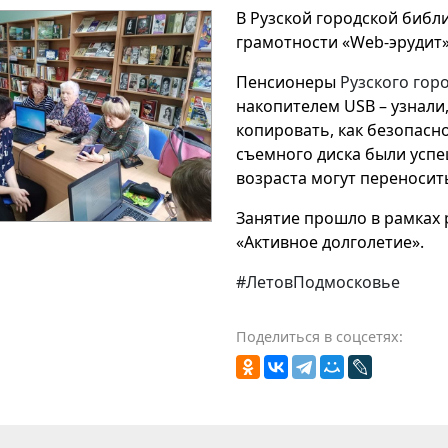
В Рузской городской биб
грамотности «Web-эрудит»
Пенсионеры
Рузского гор
накопителем USB – узнали,
копировать, как безопасн
съемного диска были успе
возраста могут переноси
Занятие прошло в рамках
«Активное долголетие».
#ЛетовПодмосковье
Поделиться в соцсетях: