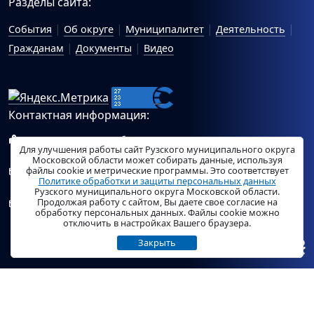
Разделы сайта:
События
Об округе
Муниципалитет
Деятельность
Гражданам
Документы
Видео
Контактная информация:
143100, Московская область, г.Руза, ул.Солнцева, 11
Для улучшения работы сайт Рузского муниципального округа
Схема проезда
Московской области может собирать данные, используя
файлы cookie и метрические программы. Это соответствует
Общий отдел Администрации Рузского муниципального
Политике обработки и защиты персональных данных
округа:
ruza_region_ruza@mosreg.ru
.
Рузского муниципального округа Московской области.
Продолжая работу с сайтом, Вы даете свое согласие на
Отдел по работе с обращениями граждан Администрации
обработку персональных данных. Файлы cookie можно
Рузского муниципального округа:
ruza_og_argo@mosreg.ru
.
отключить в настройках Вашего браузера.
Закрыть
© «
РузаРегион
», 2026