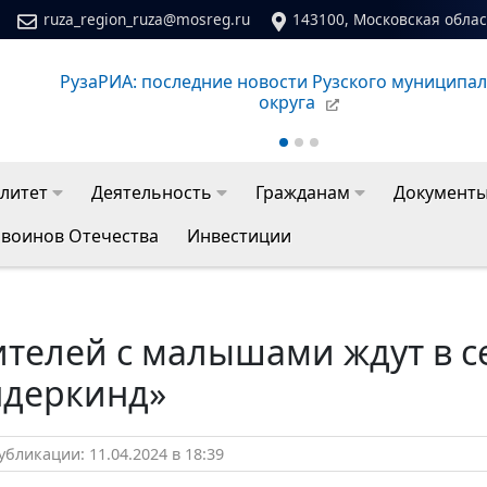
ruza_region_ruza@mosreg.ru
143100, Московская област
РузаРИА: последние новости Рузского муниципального
округа
литет
Деятельность
Гражданам
Документ
 воинов Отечества
Инвестиции
ителей с малышами ждут в с
ндеркинд»
бликации: 11.04.2024 в 18:39