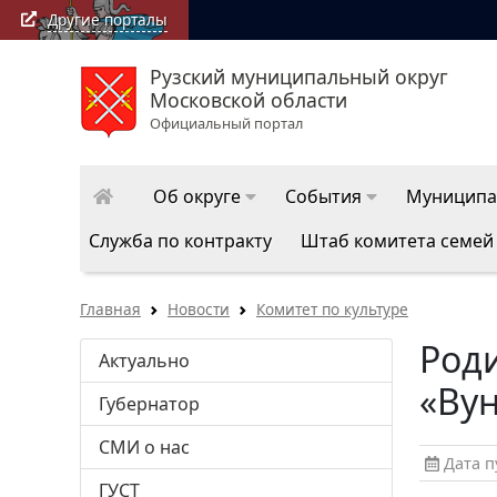
Другие порталы
Рузский муниципальный округ
Московской области
Официальный портал
Об округе
События
Муниципа
Служба по контракту
Штаб комитета семей
Главная
Новости
Комитет по культуре
Род
Актуально
«Ву
Губернатор
СМИ о нас
Дата пу
ГУСТ