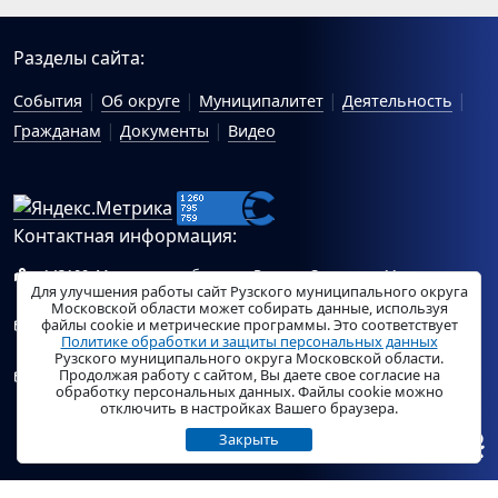
Разделы сайта:
События
Об округе
Муниципалитет
Деятельность
Гражданам
Документы
Видео
Контактная информация:
143100, Московская область, г.Руза, ул.Солнцева, 11
Для улучшения работы сайт Рузского муниципального округа
Схема проезда
Московской области может собирать данные, используя
файлы cookie и метрические программы. Это соответствует
Общий отдел Администрации Рузского муниципального
Политике обработки и защиты персональных данных
округа:
ruza_region_ruza@mosreg.ru
.
Рузского муниципального округа Московской области.
Продолжая работу с сайтом, Вы даете свое согласие на
Отдел по работе с обращениями граждан Администрации
обработку персональных данных. Файлы cookie можно
Рузского муниципального округа:
ruza_og_argo@mosreg.ru
.
отключить в настройках Вашего браузера.
Закрыть