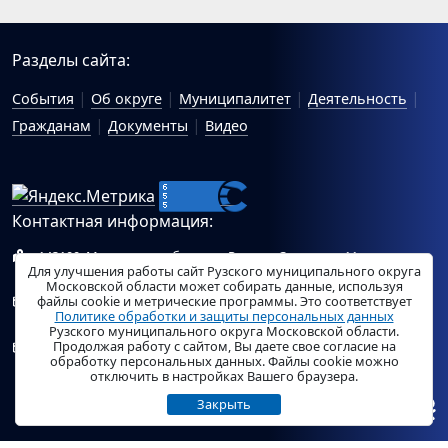
Разделы сайта:
События
Об округе
Муниципалитет
Деятельность
Гражданам
Документы
Видео
Контактная информация:
143100, Московская область, г.Руза, ул.Солнцева, 11
Для улучшения работы сайт Рузского муниципального округа
Схема проезда
Московской области может собирать данные, используя
файлы cookie и метрические программы. Это соответствует
Общий отдел Администрации Рузского муниципального
Политике обработки и защиты персональных данных
округа:
ruza_region_ruza@mosreg.ru
.
Рузского муниципального округа Московской области.
Продолжая работу с сайтом, Вы даете свое согласие на
Отдел по работе с обращениями граждан Администрации
обработку персональных данных. Файлы cookie можно
Рузского муниципального округа:
ruza_og_argo@mosreg.ru
.
отключить в настройках Вашего браузера.
Закрыть