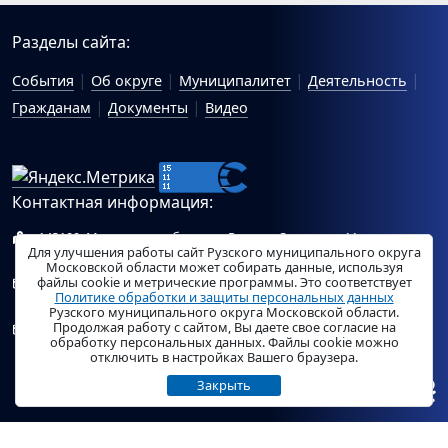
Разделы сайта:
События
Об округе
Муниципалитет
Деятельность
Гражданам
Документы
Видео
Контактная информация:
143100, Московская область, г.Руза, ул.Солнцева, 11
Для улучшения работы сайт Рузского муниципального округа
Схема проезда
Московской области может собирать данные, используя
файлы cookie и метрические программы. Это соответствует
Общий отдел Администрации Рузского муниципального
Политике обработки и защиты персональных данных
округа:
ruza_region_ruza@mosreg.ru
.
Рузского муниципального округа Московской области.
Продолжая работу с сайтом, Вы даете свое согласие на
Отдел по работе с обращениями граждан Администрации
обработку персональных данных. Файлы cookie можно
Рузского муниципального округа:
ruza_og_argo@mosreg.ru
.
отключить в настройках Вашего браузера.
Закрыть