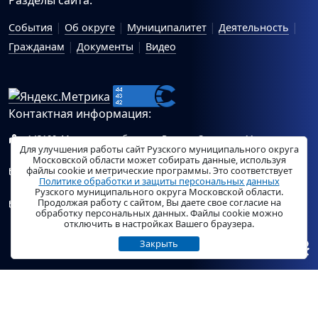
События
Об округе
Муниципалитет
Деятельность
Гражданам
Документы
Видео
Контактная информация:
143100, Московская область, г.Руза, ул.Солнцева, 11
Для улучшения работы сайт Рузского муниципального округа
Схема проезда
Московской области может собирать данные, используя
файлы cookie и метрические программы. Это соответствует
Общий отдел Администрации Рузского муниципального
Политике обработки и защиты персональных данных
округа:
ruza_region_ruza@mosreg.ru
.
Рузского муниципального округа Московской области.
Продолжая работу с сайтом, Вы даете свое согласие на
Отдел по работе с обращениями граждан Администрации
обработку персональных данных. Файлы cookie можно
Рузского муниципального округа:
ruza_og_argo@mosreg.ru
.
отключить в настройках Вашего браузера.
Закрыть
© «
РузаРегион
», 2026