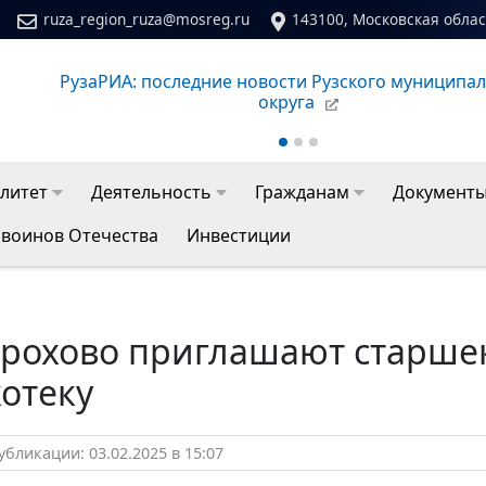
ruza_region_ruza@mosreg.ru
143100, Московская област
ального
Сайт молодежного центра Рузского муниципа
литет
Деятельность
Гражданам
Документ
 воинов Отечества
Инвестиции
орохово приглашают старше
отеку
бликации: 03.02.2025 в 15:07