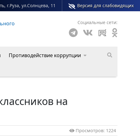
ь, г.Руза, ул.Солнцева, 11
Версия для слабовидящих
Социальные сети:
льного округа
ы
Противодействие коррупции
классников на
Просмотров: 1224