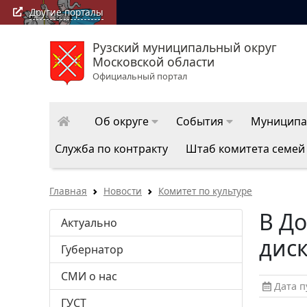
Другие порталы
Рузский муниципальный округ
РузаРИА: последние новости Рузского муницип
Московской области
округа
Официальный портал
Об округе
События
Муниципа
Служба по контракту
Штаб комитета семей
Главная
Новости
Комитет по культуре
В Д
Актуально
диск
Губернатор
СМИ о нас
Дата пу
ГУСТ