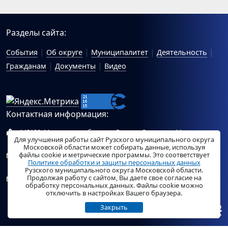
Разделы сайта:
События
Об округе
Муниципалитет
Деятельность
Гражданам
Документы
Видео
Контактная информация:
143100, Московская область, г.Руза, ул.Солнцева, 11
Для улучшения работы сайт Рузского муниципального округа
Схема проезда
Московской области может собирать данные, используя
файлы cookie и метрические программы. Это соответствует
Общий отдел Администрации Рузского муниципального
Политике обработки и защиты персональных данных
округа:
ruza_region_ruza@mosreg.ru
.
Рузского муниципального округа Московской области.
Продолжая работу с сайтом, Вы даете свое согласие на
Отдел по работе с обращениями граждан Администрации
обработку персональных данных. Файлы cookie можно
Рузского муниципального округа:
ruza_og_argo@mosreg.ru
.
отключить в настройках Вашего браузера.
Закрыть