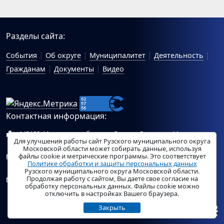
Разделы сайта:
События
Об округе
Муниципалитет
Деятельность
Гражданам
Документы
Видео
Контактная информация:
143100, Московская область, г.Руза, ул.Солнцева, 11
Для улучшения работы сайт Рузского муниципального округа
Схема проезда
Московской области может собирать данные, используя
файлы cookie и метрические программы. Это соответствует
Общий отдел Администрации Рузского муниципального
Политике обработки и защиты персональных данных
округа:
ruza_region_ruza@mosreg.ru
.
Рузского муниципального округа Московской области.
Продолжая работу с сайтом, Вы даете свое согласие на
Отдел по работе с обращениями граждан Администрации
обработку персональных данных. Файлы cookie можно
Рузского муниципального округа:
ruza_og_argo@mosreg.ru
.
отключить в настройках Вашего браузера.
Закрыть