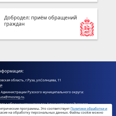
Добродел: приём обращений
граждан
нформация:
вская область, г.Руза, ул.Солнцева, 11
да
 Администрации Рузского муниципального округа:
ruza@mosreg.ru
.
боте с обращениями граждан Администрации Рузского
метрические программы. Это соответствует
Политике обработки и
ого округа:
ruza_og_argo@mosreg.ru
.
гласие на обработку персональных данных. Файлы cookie можно