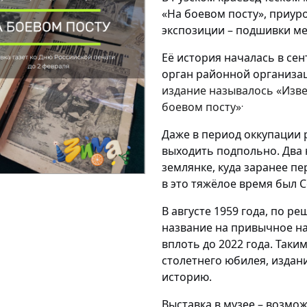
«На боевом посту», приур
экспозиции – подшивки ме
Её история началась в сен
орган районной организа
издание называлось «Изве
.
боевом посту»
Даже в период оккупации р
выходить подпольно. Два 
землянке, куда заранее пе
в это тяжёлое время был
С
В августе 1959 года, по р
название на привычное н
вплоть до 2022 года. Таки
столетнего юбилея, изда
историю.
Выставка в музее – возмож