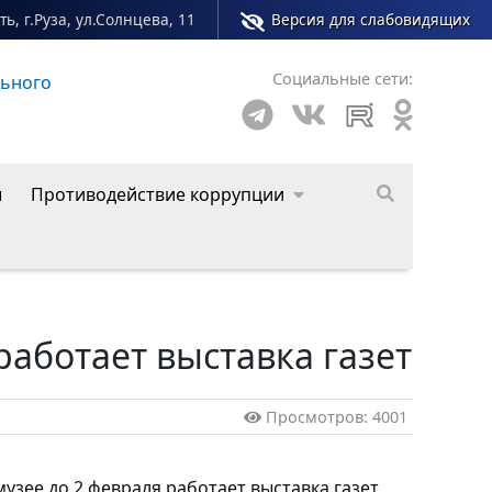
ь, г.Руза, ул.Солнцева, 11
Версия для слабовидящих
Социальные сети:
льного
Сайт молодежного центра Рузского муниципал
ы
Противодействие коррупции
работает выставка газет
Просмотров: 4001
узее до 2 февраля работает выставка газет