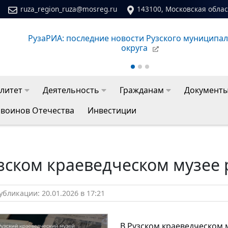
ruza_region_ruza@mosreg.ru
143100, Московская област
РузаРИА: последние новости Рузского муниципа
округа
литет
Деятельность
Гражданам
Документ
 воинов Отечества
Инвестиции
зском краеведческом музее 
бликации: 20.01.2026 в 17:21
В Рузском краеведческом м