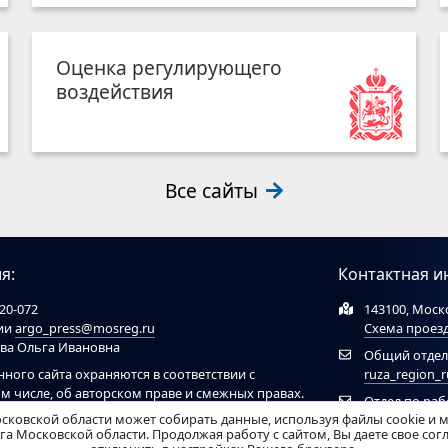
Оценка регулирующего
воздействия
Все сайты
я:
Контактная и
20-072
143100, Моско
ции
argo_press@mosreg.ru
Схема проез
ова Ольга Ивановна
Общий отдел
нного сайта охраняются в соответствии с
ruza_region_
ом числе, об авторском праве и смежных правах.
Отдел по ра
ов обязательна ссылка на сайт
ruzaregion.ru
. При
сковской области может собирать данные, используя файлы cookie и 
муниципальн
 ресурсами обязательна гиперссылка на сайт
а Московской области. Продолжая работу с сайтом, Вы даете свое со