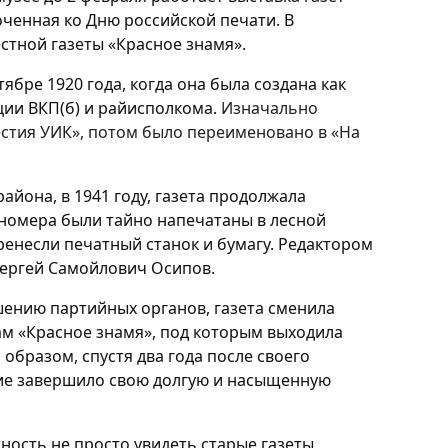
оченная ко Дню российской печати. В
стной газеты «Красное знамя».
тябре 1920 года, когда она была создана как
ции ВКП(б) и райисполкома.
Изначально
стия УИК», потом было переименовано в «На
айона, в 1941 году, газета продолжала
номера были тайно напечатаны в лесной
ренесли печатный станок и бумагу. Редактором
ергей Самойлович Осипов
.
ешению партийных органов, газета сменила
ам
«Красное знамя»
, под которым выходила
м образом, спустя два года после своего
ние завершило свою долгую и насыщенную
ность не просто увидеть старые газеты,