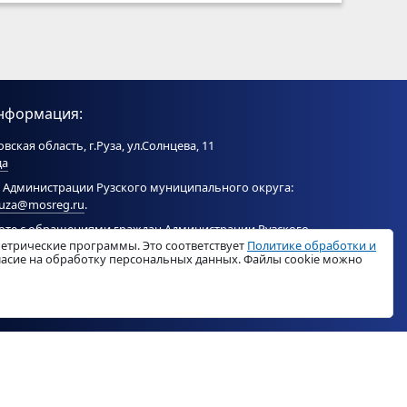
нформация:
вская область, г.Руза, ул.Солнцева, 11
да
 Администрации Рузского муниципального округа:
ruza@mosreg.ru
.
боте с обращениями граждан Администрации Рузского
метрические программы. Это соответствует
Политике обработки и
ого округа:
ruza_og_argo@mosreg.ru
.
гласие на обработку персональных данных. Файлы cookie можно
© «
РузаРегион
», 2026