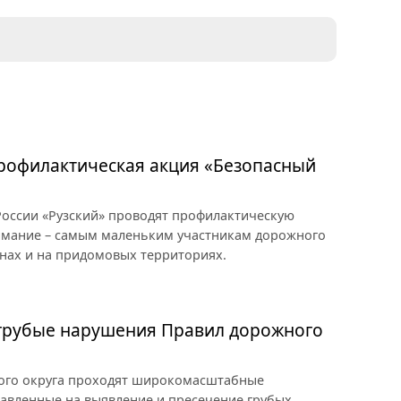
профилактическая акция «Безопасный
оссии «Рузский» проводят профилактическую
имание – самым маленьким участникам дорожного
нах и на придомовых территориях.
 грубые нарушения Правил дорожного
ного округа проходят широкомасштабные
авленные на выявление и пресечение грубых