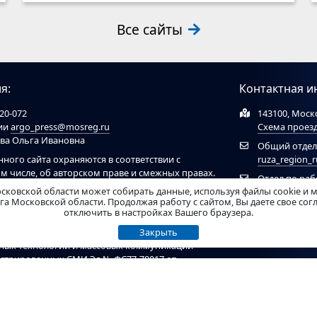
Все сайты
я:
Контактная и
20-072
143100, Моско
ции
argo_press@mosreg.ru
Схема проез
ова Ольга Ивановна
Общий отдел
нного сайта охраняются в соответствии с
ruza_region_
ом числе, об авторском праве и смежных правах.
Отдел по ра
ов обязательна ссылка на сайт
ruzaregion.ru
. При
сковской области может собирать данные, используя файлы cookie и 
муниципальн
 ресурсами обязательна гиперссылка на сайт
а Московской области. Продолжая работу с сайтом, Вы даете свое со
отключить в настройках Вашего браузера.
рирован Федеральной службой по надзору в
Закрыть
нных технологий и массовых коммуникаций
гистрированных СМИ Эл № ФС77-78017 от
ель - Администрация Рузского муниципального
т материалы возрастного ценза 12+