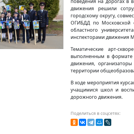
поведения на дорогах в 
движения решили сотр
городскому округу, совме
ОГИБДД по Московской о
областного университе
инспекторами движения М
Тематические арт-скво
выполненным в формате 
движения, организаторы
территории общеобразова
В ходе мероприятия курс
учащимися школ и воспи
дорожного движения.
Поделиться в соцсетях: