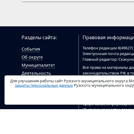
Разделы сайта:
Правовая информаци
Телефон редакции 8(49627) 
События
Электронная почта редак
Об округе
Главный редактор: Скакун
Муниципалитет
Все права на материалы да
законодательством РФ, в т
Деятельность
При цитировании материал
Для улучшения работы сайт Рузского муниципального округа Мо
Гражданам
цитировании электронными
защиты персональных данных
Рузского муниципального округ
Документы
ruzaregion.ru
.
Видео
Сайт
ruzaregion.ru
зарегист
сфере связи, информацио
(Выписка из реестра заре
04 марта 2020 г). Учредит
округа.
Настоящий ресурс содержи