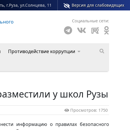
ь, г.Руза, ул.Солнцева, 11
Версия для слабовидящих
Социальные сети:
о округа
ы
Противодействие коррупции
разместили у школ Рузы
Просмотров: 1750
онести информацию о правилах
безопасного