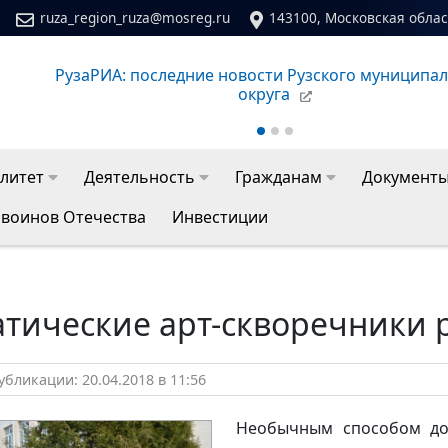
ruza_region_ruza@mosreg.ru
143100, Московская област
Сайт молодежного центра Рузского муниципальног
литет
Деятельность
Гражданам
Документ
 воинов Отечества
Инвестиции
тические арт-скворечники 
бликации: 20.04.2018 в 11:56
Необычным способом д