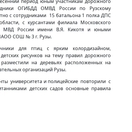
весенний период юным участникам дорожного
удники ОГИБДД ОМВД России по Рузскому
стно с сотрудниками 15 батальона 1 полка ДПС
бласти, с курсантами филиала Московского
та МВД России имени В.Я. Кикотя и юными
АОО СОШ № 3 г. Рузы.
речники для птиц с ярким колордизайном,
детских рисунков на тему правил дорожного
 разместили на деревьях расположенных на
тельных организаций Рузы.
анты университета и полицейские повторили с
танниками детских садов основные правила