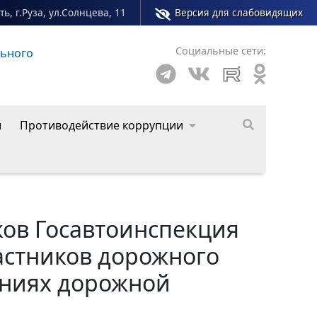
ь, г.Руза, ул.Солнцева, 11
Версия для слабовидящих
Социальные сети:
о округа
ы
Противодействие коррупции
ов Госавтоинспекция
астников дорожного
ениях дорожной