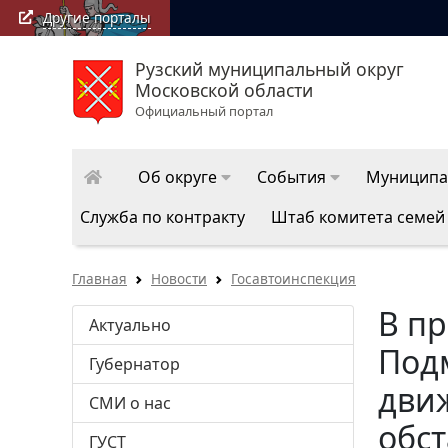
Другие порталы
Рузский муниципальный округ
Московской области
Официальный портал
Об округе
События
Муниципа
Служба по контракту
Штаб комитета семей
Главная
Новости
Госавтоинспекция
В п
Актуально
Под
Губернатор
дви
СМИ о нас
обс
ГУСТ