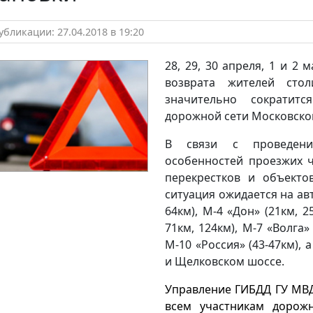
бликации: 27.04.2018 в 19:20
28, 29, 30 апреля, 1 и 2
возврата жителей сто
значительно сократитс
дорожной сети Московско
В связи с проведение
особенностей проезжих ч
перекрестков и объекто
ситуация ожидается на авт
64км), М-4 «Дон» (21км, 2
71км, 124км), М-7 «Волга»
М-10 «Россия» (43-47км),
и Щелковском шоссе.
Управление ГИБДД ГУ МВД
всем участникам дорожн