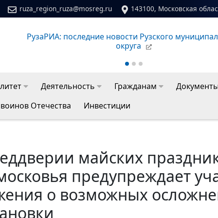
ruza_region_ruza@mosreg.ru
143100, Московская област
Сайт молодежного центра Рузского муниципальног
литет
Деятельность
Гражданам
Документ
 воинов Отечества
Инвестиции
реддверии майских праздник
московья предупреждает уч
жения о возможных осложн
тановки