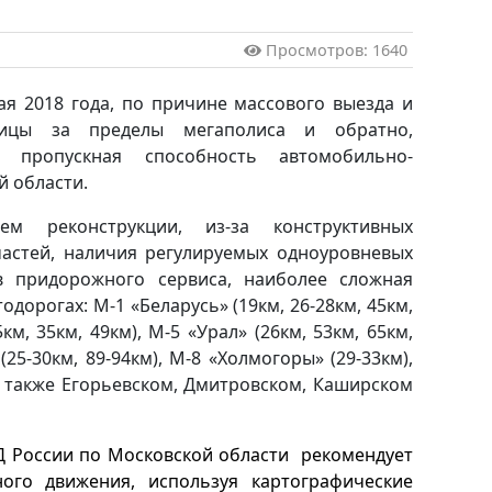
Просмотров: 1640
 мая 2018 года, по причине массового выезда и
лицы за пределы мегаполиса и обратно,
я пропускная способность автомобильно-
й области.
м реконструкции, из-за конструктивных
астей, наличия регулируемых одноуровневых
в придорожного сервиса, наиболее сложная
одорогах: М-1 «Беларусь» (19км, 26-28км, 45км,
5км, 35км, 49км), М-5 «Урал» (26км, 53км, 65км,
 (25-30км, 89-94км), М-8 «Холмогоры» (29-33км),
 а также Егорьевском, Дмитровском, Каширском
 России по Московской области рекомендует
ого движения, используя картографические