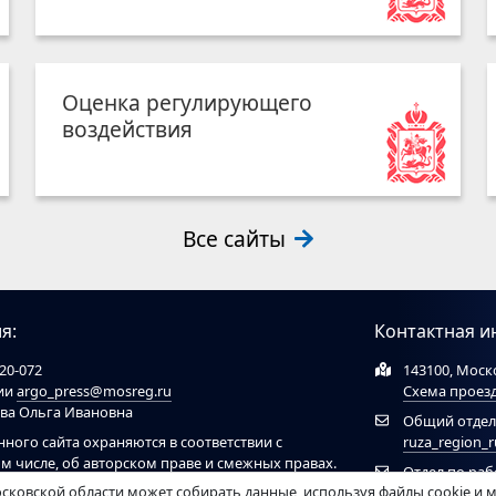
Оценка регулирующего
воздействия
Все сайты
я:
Контактная и
20-072
143100, Моско
ции
argo_press@mosreg.ru
Схема проез
ова Ольга Ивановна
Общий отдел
нного сайта охраняются в соответствии с
ruza_region_
ом числе, об авторском праве и смежных правах.
Отдел по ра
ов обязательна ссылка на сайт
ruzaregion.ru
. При
сковской области может собирать данные, используя файлы cookie и 
муниципальн