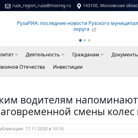
ruza_region_ruza@mosreg.ru
143100, Московская област
го
Сайт молодежного центра Рузского муниципально
литет
Деятельность
Гражданам
Документ
 воинов Отечества
Инвестиции
ским водителям напоминают
лаговременной смены колес
бликации: 17.11.2020 в 10:18