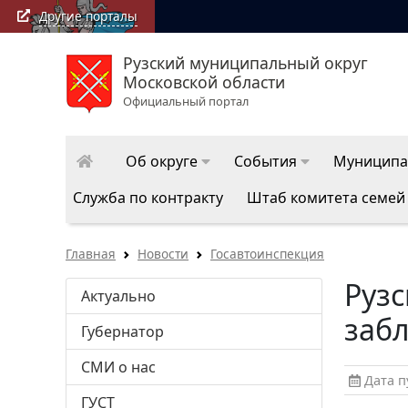
Другие порталы
Рузский муниципальный округ
РузаРИА: последние новости Рузского муниципально
Московской области
округа
Официальный портал
Об округе
События
Муниципа
Служба по контракту
Штаб комитета семей
Главная
Новости
Госавтоинспекция
Руз
Актуально
заб
Губернатор
СМИ о нас
Дата пу
ГУСТ