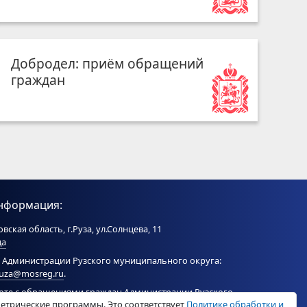
Добродел: приём обращений
граждан
нформация:
вская область, г.Руза, ул.Солнцева, 11
да
 Администрации Рузского муниципального округа:
ruza@mosreg.ru
.
боте с обращениями граждан Администрации Рузского
метрические программы. Это соответствует
Политике обработки и
ого округа:
ruza_og_argo@mosreg.ru
.