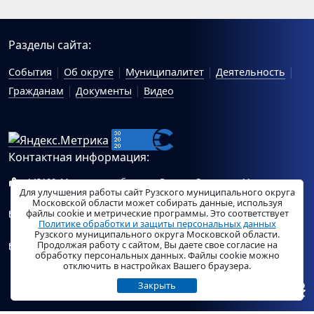
Разделы сайта:
События
Об округе
Муниципалитет
Деятельность
Гражданам
Документы
Видео
Контактная информация:
143100, Московская область, г.Руза, ул.Солнцева, 11
Для улучшения работы сайт Рузского муниципального округа
Схема проезда
Московской области может собирать данные, используя
файлы cookie и метрические программы. Это соответствует
Общий отдел Администрации Рузского муниципального
Политике обработки и защиты персональных данных
округа:
ruza_region_ruza@mosreg.ru
.
Рузского муниципального округа Московской области.
Продолжая работу с сайтом, Вы даете свое согласие на
Отдел по работе с обращениями граждан Администрации
обработку персональных данных. Файлы cookie можно
Рузского муниципального округа:
ruza_og_argo@mosreg.ru
.
отключить в настройках Вашего браузера.
Закрыть