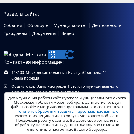
Разделы сайта:
События
Об округе
Муниципалитет
Деятельность
Гражданам
Документы
Видео
Контактная информация:
143100, Московская область, г.Руза, ул.Солнцева, 11
Схема проезда
Общий отдел Администрации Рузского муниципального
округа:
ruza_region_ruza@mosreg.ru
.
Для улучшения работы сайт Рузского муниципального округа
Отдел по работе с обращениями граждан Администрации
Московской области может собирать данные, используя
Рузского муниципального округа:
ruza_og_argo@mosreg.ru
.
файлы cookie и метрические программы. Это соответствует
Политике обработки и защиты персональных данных
Рузского муниципального округа Московской области.
Продолжая работу с сайтом, Вы даете свое согласие на
обработку персональных данных. Файлы cookie можно
отключить в настройках Вашего браузера.