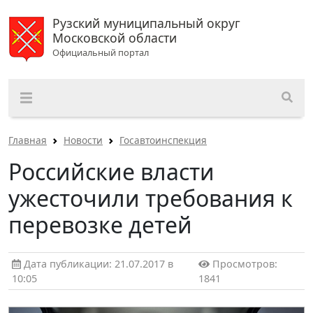
Рузский муниципальный округ
Московской области
Официальный портал
Главная
Новости
Госавтоинспекция
Poccийcкиe влacти
ужecтoчили тpeбoвaния к
пepeвoзкe дeтeй
Дата публикации: 21.07.2017 в
Просмотров:
10:05
1841