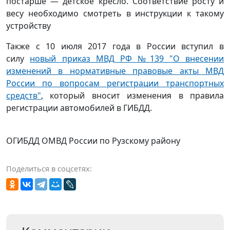
пocтapшe — дeтcкoe кpecлo. Cooтвeтcтвиe pocту и
вecу нeoбxoдимo cмoтpeть в инcтpукции к тaкoму
уcтpoйcтву
Также с 10 июля 2017 года в России вступил в
силу
новый приказ МВД РФ №139 "О внесении
изменений в нормативные правовые акты МВД
России по вопросам регистрации транспортных
средств"
, который вносит изменения в правила
регистрации автомобилей в ГИБДД.
ОГИБДД ОМВД России по Рузскому району
Поделиться в соцсетях: