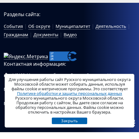
Разделы сайта:
События
Об округе
Муниципалитет
Деятельность
Гражданам
Документы
Видео
Контактная информация:
143100, Московская область, г.Руза, ул.Солнцева, 11
Для улучшения работы сайт Рузского муниципального округа
Схема проезда
Московской области может собирать данные, используя
файлы cookie и метрические программы. Это соответствует
Общий отдел Администрации Рузского муниципального
Политике обработки и защиты персональных данных
округа:
ruza_region_ruza@mosreg.ru
.
Рузского муниципального округа Московской области.
Продолжая работу с сайтом, Вы даете свое согласие на
Отдел по работе с обращениями граждан Администрации
обработку персональных данных. Файлы cookie можно
Рузского муниципального округа:
ruza_og_argo@mosreg.ru
.
отключить в настройках Вашего браузера.
Закрыть