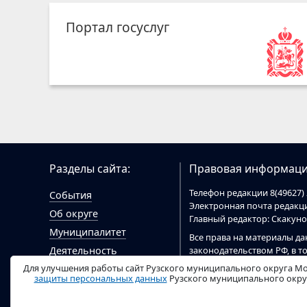
Портал госуслуг
Разделы сайта:
Правовая информаци
Телефон редакции 8(49627) 
События
Электронная почта редак
Об округе
Главный редактор: Скакун
Муниципалитет
Все права на материалы да
законодательством РФ, в т
Деятельность
При цитировании материал
Для улучшения работы сайт Рузского муниципального округа Мо
Гражданам
цитировании электронными
защиты персональных данных
Рузского муниципального округ
Документы
ruzaregion.ru
.
Видео