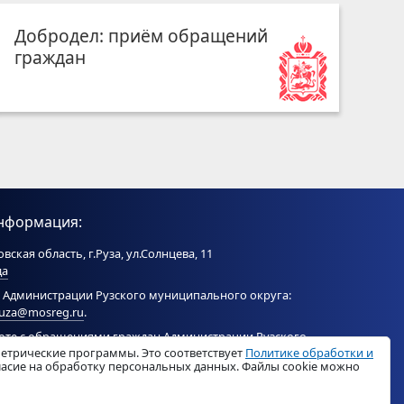
Добродел: приём обращений
граждан
нформация:
вская область, г.Руза, ул.Солнцева, 11
да
 Администрации Рузского муниципального округа:
ruza@mosreg.ru
.
боте с обращениями граждан Администрации Рузского
метрические программы. Это соответствует
Политике обработки и
ого округа:
ruza_og_argo@mosreg.ru
.
гласие на обработку персональных данных. Файлы cookie можно