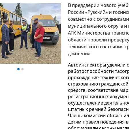
В преддверии нового уче
России «Рузский» и госин
совместно с сотрудниками
муниципального округа и
АТК Министерства трансп
области провели проверку
технического состояния 
движения.
Автоинспекторы уделили 
работоспособности тахог
прохождение техническог
страхованию гражданской
средств, соответствие ма
регистрационных документ
осуществление деятельно
штатных ремней безопасн
Члены комиссии объяснил
детям правил поведения в
оборудовали салоны наг