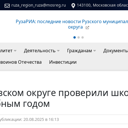
ruza_region_ruza@mosreg.ru
143100, Московская област
го
Сайт молодежного центра Рузского муниципально
литет
Деятельность
Гражданам
Документ
 воинов Отечества
Инвестиции
узском округе проверили шк
бным годом
бликации: 20.08.2025 в 16:13