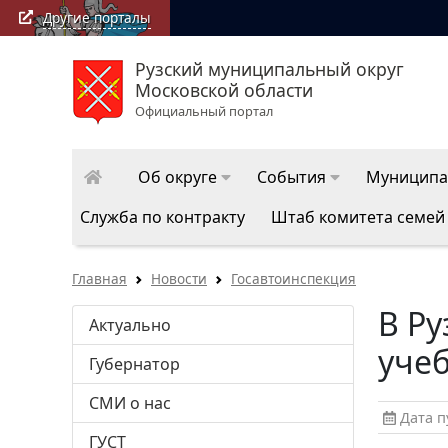
Другие порталы
Рузский муниципальный округ
РузаРИА: последние новости Рузского муниципально
Московской области
округа
Официальный портал
Об округе
События
Муниципа
Служба по контракту
Штаб комитета семей
Главная
Новости
Госавтоинспекция
В Р
Актуально
уче
Губернатор
СМИ о нас
Дата пу
ГУСТ