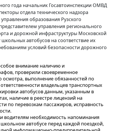
бного года начальник Госавтоинспекции ОМВД
спекторы отдела технического надзора
 управления образования Рузского
 представителем управления регионального
орта и дорожной инфраструктуры Московской
 школьных автобусов на соответствие их
требованиям условий безопасности дорожного
особое внимание наличию и
рафов, проверили своевременное
о осмотра, выполнение обязанностей по
 ответственности владельцев транспортных
ркировки автобусов данным, указанным в
ах, наличие в реестре лицензий на
сти по перевозкам пассажиров, исправность
ости.
и водителям необходимость напоминания
 школьном автобусе перед каждой поездкой,
лядной информационно-предупредительной