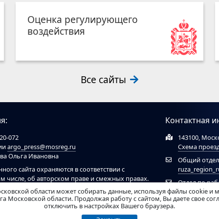
Оценка регулирующего
воздействия
Все сайты
я:
Контактная и
20-072
143100, Моско
ции
argo_press@mosreg.ru
Схема проез
ова Ольга Ивановна
Общий отдел
нного сайта охраняются в соответствии с
ruza_region_
ом числе, об авторском праве и смежных правах.
Отдел по ра
ов обязательна ссылка на сайт
ruzaregion.ru
. При
сковской области может собирать данные, используя файлы cookie и 
муниципальн
 ресурсами обязательна гиперссылка на сайт
а Московской области. Продолжая работу с сайтом, Вы даете свое со
отключить в настройках Вашего браузера.