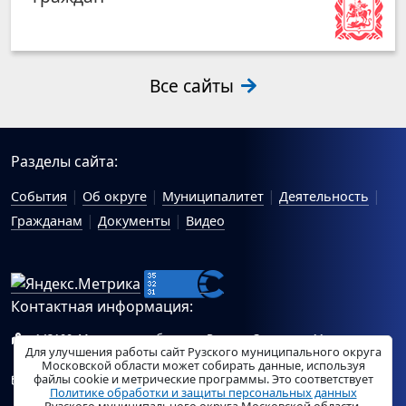
Все сайты
Разделы сайта:
События
Об округе
Муниципалитет
Деятельность
Гражданам
Документы
Видео
Контактная информация:
143100, Московская область, г.Руза, ул.Солнцева, 11
Для улучшения работы сайт Рузского муниципального округа
Схема проезда
Московской области может собирать данные, используя
файлы cookie и метрические программы. Это соответствует
Общий отдел Администрации Рузского муниципального
Политике обработки и защиты персональных данных
округа:
ruza_region_ruza@mosreg.ru
.