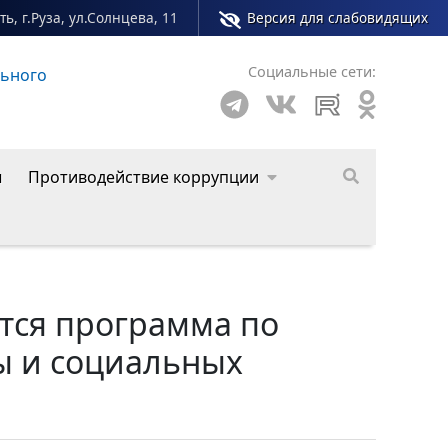
ь, г.Руза, ул.Солнцева, 11
Версия для слабовидящих
Социальные сети:
ципального округа
ы
Противодействие коррупции
тся программа по
ы и социальных