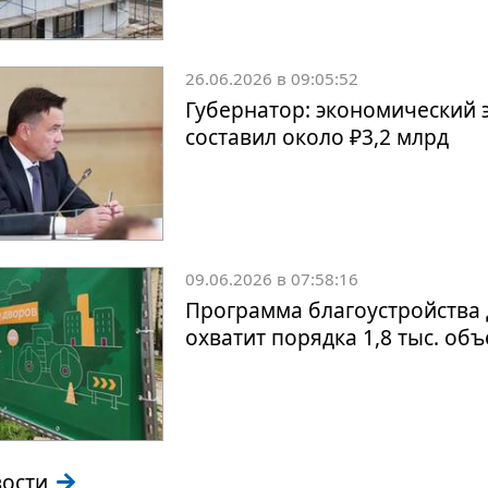
26.06.2026 в 09:05:52
Губернатор: экономический 
составил около ₽3,2 млрд
09.06.2026 в 07:58:16
Программа благоустройства 
охватит порядка 1,8 тыс. об
вости