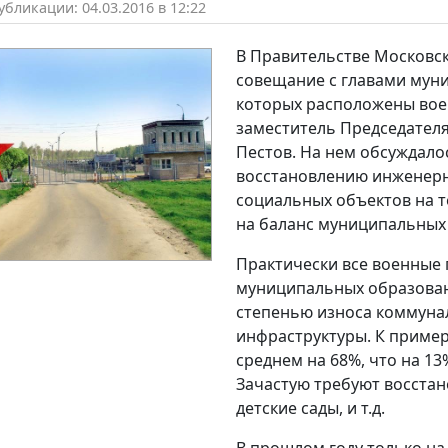
бликации: 04.03.2016 в 12:22
В Правительстве Московск
совещание с главами мун
которых расположены во
заместитель Председател
Пестов. На нем обсуждал
восстановлению инженерн
социальных объектов на 
на баланс муниципальных 
Практически все военные 
муниципальных образован
степенью износа коммуна
инфраструктуры. К пример
среднем на 68%, что на 13
Зачастую требуют восстан
детские сады, и т.д.
В прошлом году только н