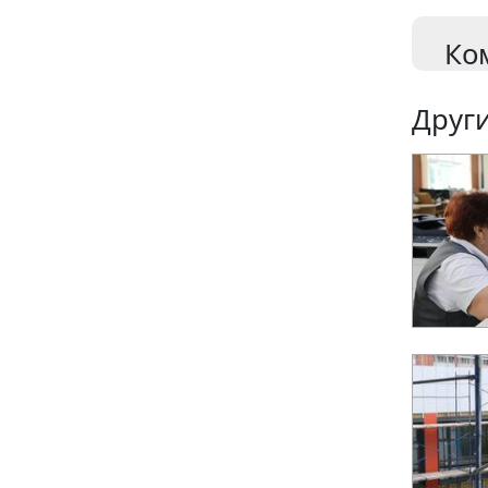
Ко
Други