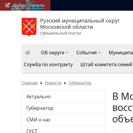
Другие порталы
Рузский муниципальный округ
РузаРИА: последние новости Рузского муни
Московской области
округа
Официальный портал
Об округе
События
Муниципа
Служба по контракту
Штаб комитета семей
Главная
Новости
Губернатор
В М
Актуально
вос
Губернатор
объ
СМИ о нас
ГУСТ