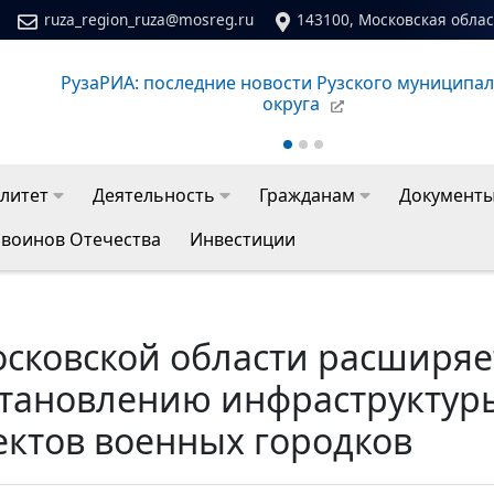
ruza_region_ruza@mosreg.ru
143100, Московская област
ципального
Сайт молодежного центра Рузского муни
литет
Деятельность
Гражданам
Документ
 воинов Отечества
Инвестиции
осковской области расширяе
становлению инфраструктур
ектов военных городков