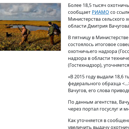
Более 18,5 тысяч охотничь
сообщает
РИАМО
со ссыл
Министерства сельского х
области Дмитрия Вачугова
В пятницу в Министерстве
состоялось итоговое сов
охотничьего надзора (Гос
надзора в области технич
(Гостехнадзор), уточняетс
«В 2015 году выдали 18,6 
федерального образца <...
Вачугов, его слова привод
По данным агентства, Вач
через портал госуслуг и 
Как уточняется в сообщен
увеличить выдачу охотнич