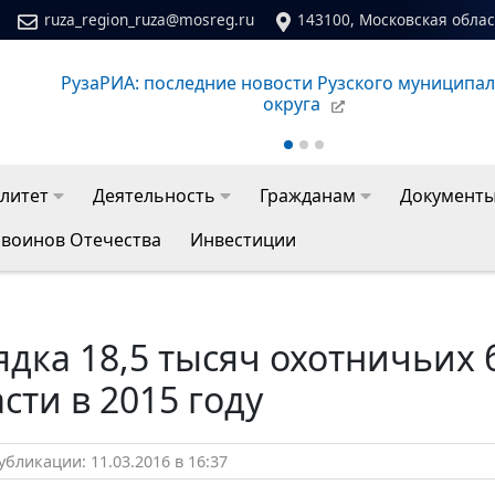
ruza_region_ruza@mosreg.ru
143100, Московская област
РузаРИА: последние новости Рузского муниципа
округа
литет
Деятельность
Гражданам
Документ
 воинов Отечества
Инвестиции
дка 18,5 тысяч охотничьих 
сти в 2015 году
бликации: 11.03.2016 в 16:37