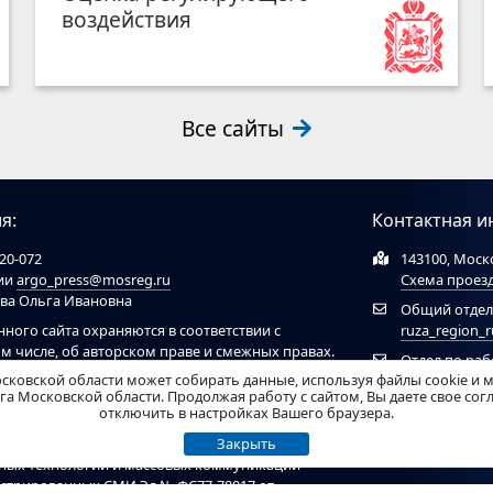
воздействия
Все сайты
я:
Контактная и
20-072
143100, Моско
ции
argo_press@mosreg.ru
Схема проез
ова Ольга Ивановна
Общий отдел
нного сайта охраняются в соответствии с
ruza_region_
ом числе, об авторском праве и смежных правах.
Отдел по ра
ов обязательна ссылка на сайт
ruzaregion.ru
. При
сковской области может собирать данные, используя файлы cookie и 
муниципальн
 ресурсами обязательна гиперссылка на сайт
а Московской области. Продолжая работу с сайтом, Вы даете свое со
отключить в настройках Вашего браузера.
рирован Федеральной службой по надзору в
Закрыть
нных технологий и массовых коммуникаций
гистрированных СМИ Эл № ФС77-78017 от