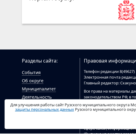
Разделы сайта:
Правовая информаци
Телефон редакции 8(49627) 
События
Электронная почта редак
Об округе
Главный редактор: Скакун
Муниципалитет
Все права на материалы да
законодательством РФ, в т
Деятельность
При цитировании материал
Для улучшения работы сайт Рузского муниципального округа Мо
Гражданам
цитировании электронными
защиты персональных данных
Рузского муниципального округ
Документы
ruzaregion.ru
.
Видео
Сайт
ruzaregion.ru
зарегист
сфере связи, информацио
(Выписка из реестра заре