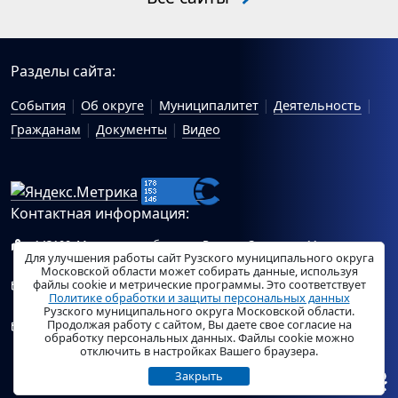
Разделы сайта:
События
Об округе
Муниципалитет
Деятельность
Гражданам
Документы
Видео
Контактная информация:
143100, Московская область, г.Руза, ул.Солнцева, 11
Для улучшения работы сайт Рузского муниципального округа
Схема проезда
Московской области может собирать данные, используя
файлы cookie и метрические программы. Это соответствует
Общий отдел Администрации Рузского муниципального
Политике обработки и защиты персональных данных
округа:
ruza_region_ruza@mosreg.ru
.
Рузского муниципального округа Московской области.
Продолжая работу с сайтом, Вы даете свое согласие на
Отдел по работе с обращениями граждан Администрации
обработку персональных данных. Файлы cookie можно
Рузского муниципального округа:
ruza_og_argo@mosreg.ru
.
отключить в настройках Вашего браузера.
Закрыть