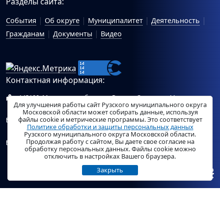
Разделы сайта:
События
Об округе
Муниципалитет
Деятельность
Гражданам
Документы
Видео
Контактная информация:
143100, Московская область, г.Руза, ул.Солнцева, 11
Для улучшения работы сайт Рузского муниципального округа
Схема проезда
Московской области может собирать данные, используя
файлы cookie и метрические программы. Это соответствует
Общий отдел Администрации Рузского муниципального
Политике обработки и защиты персональных данных
округа:
ruza_region_ruza@mosreg.ru
.
Рузского муниципального округа Московской области.
Продолжая работу с сайтом, Вы даете свое согласие на
Отдел по работе с обращениями граждан Администрации
обработку персональных данных. Файлы cookie можно
Рузского муниципального округа:
ruza_og_argo@mosreg.ru
.
отключить в настройках Вашего браузера.
Закрыть
© «
РузаРегион
», 2026