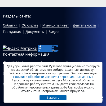
Разделы сайта:
События
Об округе
Муниципалитет
Деятельность
Гражданам
Документы
Видео
Контактная информация:
143100, Московская область, г.Руза, ул.Солнцева, 11
Для улучшения работы сайт Рузского муниципального округа
Схема проезда
Московской области может собирать данные, используя
файлы cookie и метрические программы. Это соответствует
Общий отдел Администрации Рузского муниципального
Политике обработки и защиты персональных данных
округа:
ruza_region_ruza@mosreg.ru
.
Рузского муниципального округа Московской области.
Продолжая работу с сайтом, Вы даете свое согласие на
Отдел по работе с обращениями граждан Администрации
обработку персональных данных. Файлы cookie можно
Рузского муниципального округа:
ruza_og_argo@mosreg.ru
.
отключить в настройках Вашего браузера.
Закрыть