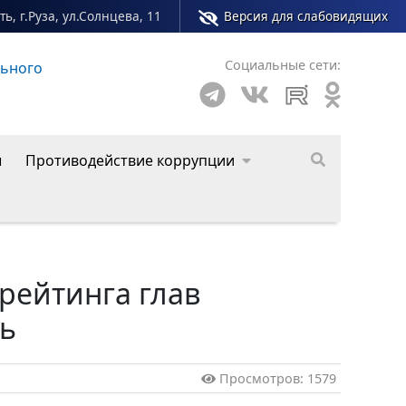
ь, г.Руза, ул.Солнцева, 11
Версия для слабовидящих
Социальные сети:
льного
Сайт молодежного центра Рузского муниципал
ы
Противодействие коррупции
рейтинга глав
ль
Просмотров: 1579