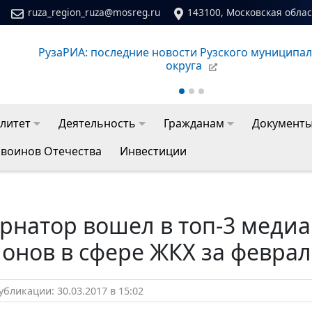
ruza_region_ruza@mosreg.ru
143100, Московская област
РузаРИА: последние новости Рузского муниципа
округа
литет
Деятельность
Гражданам
Документ
 воинов Отечества
Инвестиции
рнатор вошел в топ-3 медиа
онов в сфере ЖКХ за февра
бликации: 30.03.2017 в 15:02