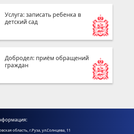
Услуга: записать ребенка в
детский сад
Добродел: приём обращений
граждан
нформация:
вская область, г.Руза, ул.Солнцева, 11