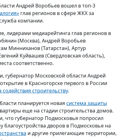
ласти Андрей Воробьев вошел в топ-3
алогия»
глав регионов в сфере ЖКХ за
-служба компании.
ле, лидерами медиарейтинга глав регионов в
обянин (Москва), Андрей Воробьев
там Минниханов (Татарстан), Артур
Евгений Куйвашев (Свердловская область),
места соответственно.
и, губернатор Московской области Андрей
ткрытие в Красногорске первого в России
а содействия строительству
.
области планируется новая
система защиты
вартиры еще на стадии строительства домов.
и, что губернатор Подмосковья попросил
у благоустройства дворов в Подмосковье на
остранства
и другие прилегающие территории,