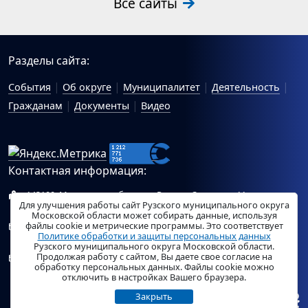
Все сайты
Разделы сайта:
События
Об округе
Муниципалитет
Деятельность
Гражданам
Документы
Видео
Контактная информация:
143100, Московская область, г.Руза, ул.Солнцева, 11
Для улучшения работы сайт Рузского муниципального округа
Схема проезда
Московской области может собирать данные, используя
файлы cookie и метрические программы. Это соответствует
Общий отдел Администрации Рузского муниципального
Политике обработки и защиты персональных данных
округа:
ruza_region_ruza@mosreg.ru
.
Рузского муниципального округа Московской области.
Продолжая работу с сайтом, Вы даете свое согласие на
Отдел по работе с обращениями граждан Администрации
обработку персональных данных. Файлы cookie можно
Рузского муниципального округа:
ruza_og_argo@mosreg.ru
.
отключить в настройках Вашего браузера.
Закрыть