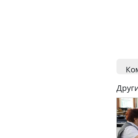
Ко
Други