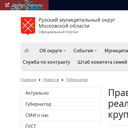
Другие порталы
Рузский муниципальный округ
Московской области
Официальный портал
Об округе
События
Муниципа
Служба по контракту
Штаб комитета семей
Главная
Новости
Губернатор
Пра
Актуально
реа
Губернатор
кру
СМИ о нас
ГУСТ