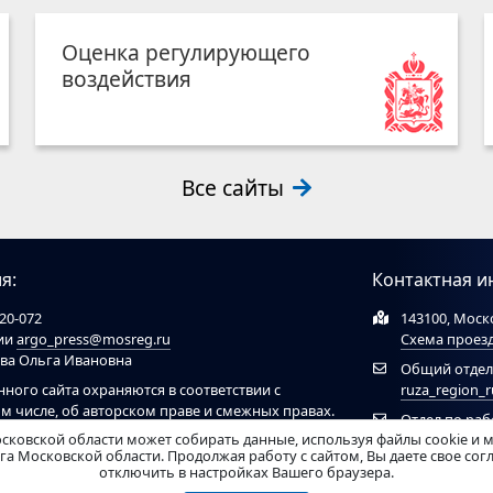
Оценка регулирующего
воздействия
Все сайты
я:
Контактная и
20-072
143100, Моско
ции
argo_press@mosreg.ru
Схема проез
ова Ольга Ивановна
Общий отдел
нного сайта охраняются в соответствии с
ruza_region_
ом числе, об авторском праве и смежных правах.
Отдел по ра
ов обязательна ссылка на сайт
ruzaregion.ru
. При
сковской области может собирать данные, используя файлы cookie и 
муниципальн
 ресурсами обязательна гиперссылка на сайт
а Московской области. Продолжая работу с сайтом, Вы даете свое со
отключить в настройках Вашего браузера.