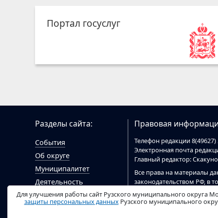
Портал госуслуг
Разделы сайта:
Правовая информаци
Телефон редакции 8(49627) 
События
Электронная почта редак
Об округе
Главный редактор: Скакун
Муниципалитет
Все права на материалы да
законодательством РФ, в т
Деятельность
При цитировании материал
Для улучшения работы сайт Рузского муниципального округа Мо
Гражданам
цитировании электронными
защиты персональных данных
Рузского муниципального округ
Документы
ruzaregion.ru
.