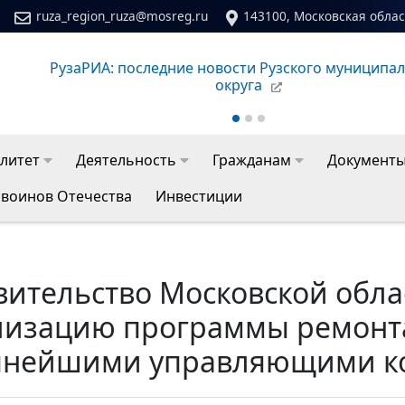
ruza_region_ruza@mosreg.ru
143100, Московская област
Сайт молодежного центра Рузского муниципальног
литет
Деятельность
Гражданам
Документ
 воинов Отечества
Инвестиции
вительство Московской обла
лизацию программы ремонта
пнейшими управляющими к