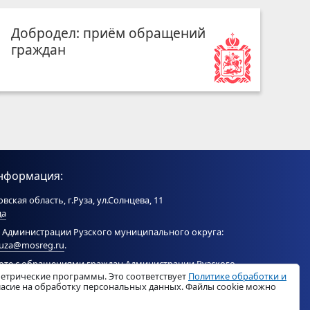
Добродел: приём обращений
граждан
нформация:
вская область, г.Руза, ул.Солнцева, 11
да
 Администрации Рузского муниципального округа:
ruza@mosreg.ru
.
боте с обращениями граждан Администрации Рузского
метрические программы. Это соответствует
Политике обработки и
ого округа:
ruza_og_argo@mosreg.ru
.
гласие на обработку персональных данных. Файлы cookie можно