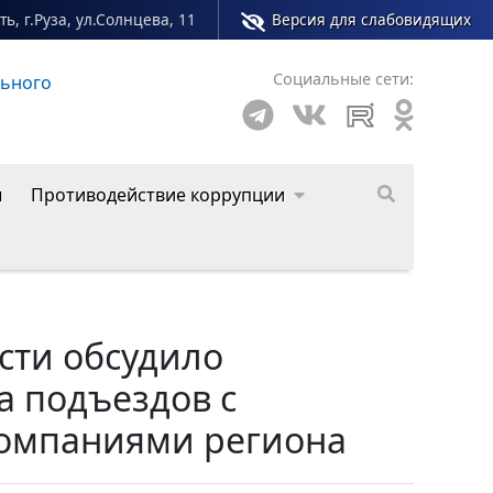
ь, г.Руза, ул.Солнцева, 11
Версия для слабовидящих
Социальные сети:
о округа
ы
Противодействие коррупции
сти обсудило
 подъездов с
омпаниями региона