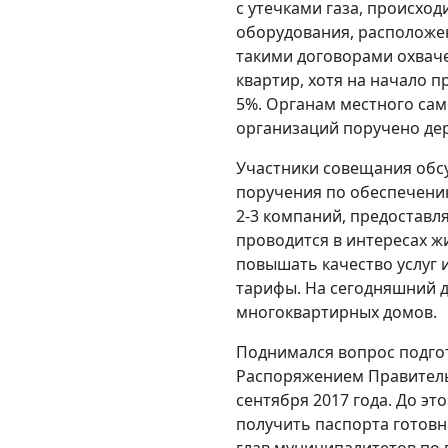
с утечками газа, происхо
оборудования, расположен
такими договорами охвач
квартир, хотя на начало 
5%. Органам местного са
организаций поручено дер
Участники совещания обс
поручения по обеспечени
2-3 компаний, предоставля
проводится в интересах ж
повышать качество услуг 
тарифы. На сегодняшний 
многоквартирных домов.
Поднимался вопрос подго
Распоряжением Правитель
сентября 2017 года. До э
получить паспорта готовн
глав муниципалитетов по