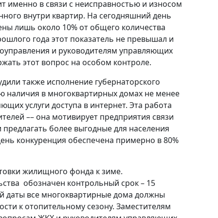
дит именно в связи с неисправностью и износом
ного внутри квартир. На сегодняшний день
ены лишь около 10% от общего количества
прошлого года этот показатель не превышал и
моуправления и руководителям управляющих
жать этот вопрос на особом контроле.
удили также исполнение губернаторского
ю наличия в многоквартирных домах не менее
ющих услуги доступа в интернет. Эта работа
ителей –– она мотивирует предприятия связи
и предлагать более выгодные для населения
день конкуренция обеспечена примерно в 80%
товки жилищного фонда к зиме.
ства обозначен контрольный срок – 15
той даты все многоквартирные дома должны
ости к отопительному сезону. Заместителям
 вопросам ЖКХ и руководителям управляющих