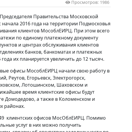
Просмотров: 1986
 Председателя Правительства Московской
с начала 2016 года на территории Подмосковья
живания клиентов МособлЕИРЦ. При этом всего
латежи по единому платежному документу
пунктов и центрах обслуживания клиентов
тделениях банков, банкоматах и платежных
 года их планируется увеличить до 12 тысяч.
новые офисы МособлЕИРЦ начали свою работу в
ий, Реутов, Егорьевск, Электрогорск,
Чеховском, Лотошинском, Шаховском и
лижайшее время клиентские офисы будут
ге Домодедово, а также в Коломенском и
х районах.
 249 клиентских офисов МосОблЕИРЦ. Помимо
ьные услуг в них можно получить
иям, справку об отсутствии задолженности по