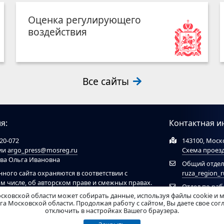
Оценка регулирующего
воздействия
Все сайты
я:
Контактная и
20-072
143100, Моско
ции
argo_press@mosreg.ru
Схема проез
ова Ольга Ивановна
Общий отдел
нного сайта охраняются в соответствии с
ruza_region_
ом числе, об авторском праве и смежных правах.
Отдел по ра
ов обязательна ссылка на сайт
ruzaregion.ru
. При
сковской области может собирать данные, используя файлы cookie и 
муниципальн
 ресурсами обязательна гиперссылка на сайт
а Московской области. Продолжая работу с сайтом, Вы даете свое со
отключить в настройках Вашего браузера.