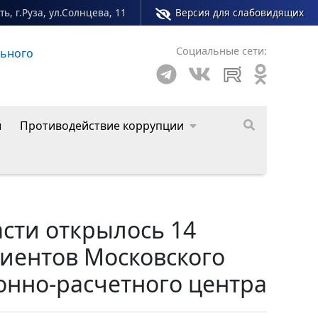
ь, г.Руза, ул.Солнцева, 11
Версия для слабовидящих
Социальные сети:
ного округа
ы
Противодействие коррупции
асти открылось 14
иентов Московского
онно-расчетного центра