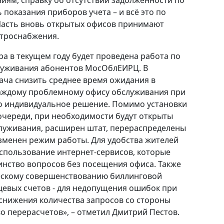
 показания приборов учета – и всё это по
 Часть вновь открытых офисов принимают
ктроснабжения.
а в текущем году будет проведена работа по
луживания абонентов МосОблЕИРЦ. В
дача снизить среднее время ожидания в
каждому проблемному офису обслуживания при
о индивидуальное решение. Помимо установки
очереди, при необходимости будут открыты
луживания, расширен штат, перераспределены
зменен режим работы. Для удобства жителей
спользование интернет-сервисов, которые
нство вопросов без посещения офиса. Также
ческому совершенствованию биллинговой
цевых счетов - для недопущения ошибок при
снижения количества запросов со стороны
о перерасчетов», – отметил Дмитрий Пестов.