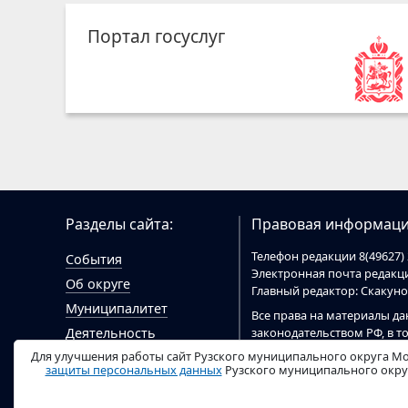
Портал госуслуг
Разделы сайта:
Правовая информаци
Телефон редакции 8(49627) 
События
Электронная почта редак
Об округе
Главный редактор: Скакун
Муниципалитет
Все права на материалы да
законодательством РФ, в т
Деятельность
При цитировании материал
Для улучшения работы сайт Рузского муниципального округа Мо
Гражданам
цитировании электронными
защиты персональных данных
Рузского муниципального округ
Документы
ruzaregion.ru
.
Видео