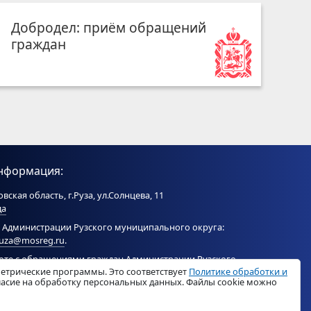
Добродел: приём обращений
граждан
нформация:
вская область, г.Руза, ул.Солнцева, 11
да
 Администрации Рузского муниципального округа:
ruza@mosreg.ru
.
боте с обращениями граждан Администрации Рузского
метрические программы. Это соответствует
Политике обработки и
ого округа:
ruza_og_argo@mosreg.ru
.
гласие на обработку персональных данных. Файлы cookie можно