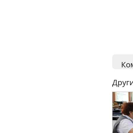
Ко
Други