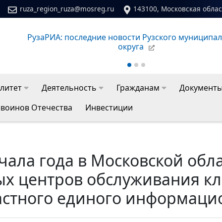
ruza_region_ruza@mosreg.ru
143100, Московская област
ьного
Сайт молодежного центра Рузского муниципаль
литет
Деятельность
Гражданам
Документ
 воинов Отечества
Инвестиции
чала года в Московской обл
ых центров обслуживания кл
астного единого информаци