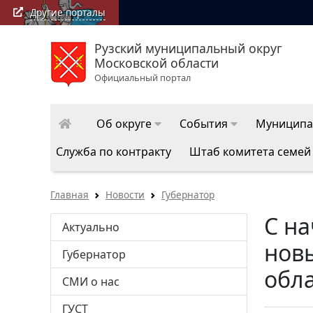
Другие порталы
Рузский муниципальный округ
РузаРИА: последние новости Рузского муниципал
Московской области
округа
Официальный портал
Об округе
События
Муниципа
Служба по контракту
Штаб комитета семей
Главная
Новости
Губернатор
С на
Актуально
нов
Губернатор
обл
СМИ о нас
ГУСТ