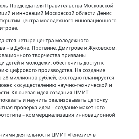
итель Председателя Правительства Московской
иций и инноваций Московской области Денис
 открытии центра молодежного инновационного
итрове.
здаются четыре центра молодежного
а – в Дубне, Протвине, Дмитрове и Жуковском.
вационного творчества призваны
ди детей и молодежи, обеспечить доступ к
ию цифрового производства. На создание
 28 миллионов рублей, ежегодно планируется
ловек к осуществлению научно-технической и
сти. Ключевая идея создания ЦМИТ
 показать и научить реализовывать цепочку
ытная проверка идеи – создание макетного
прототипа – коммерциализация инновационной
иями деятельности ЦМИТ «Генезис» в