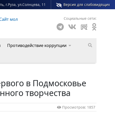
ь, г.Руза, ул.Солнцева, 11
Версия для слабовидящих
Социальные сети:
о округа
ы
Противодействие коррупции
ервого в Подмосковье
нного творчества
Просмотров: 1857