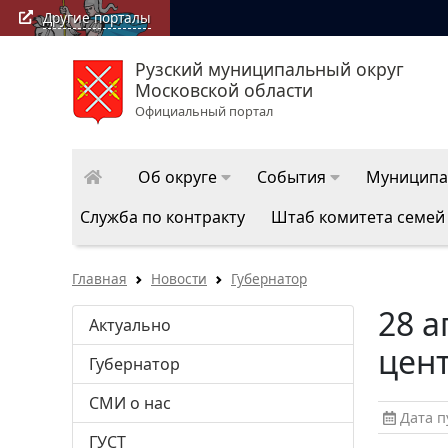
Другие порталы
Рузский муниципальный округ
Московской области
Официальный портал
Об округе
События
Муниципа
Служба по контракту
Штаб комитета семей
Главная
Новости
Губернатор
28 а
Актуально
цен
Губернатор
СМИ о нас
Дата пу
ГУСТ