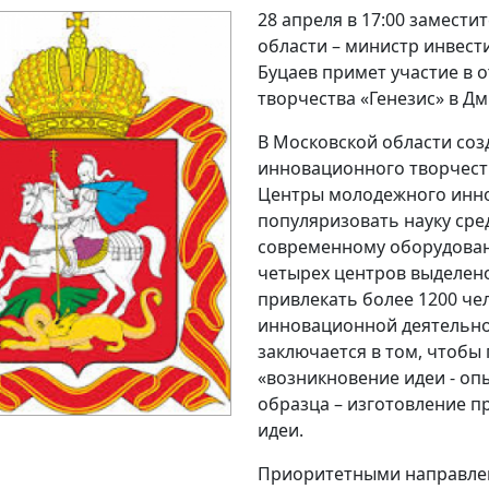
28 апреля в 17:00 замест
области – министр инвест
Буцаев примет участие в
творчества «Генезис» в Дм
В Московской области со
инновационного творчеств
Центры молодежного инно
популяризовать науку сре
современному оборудован
четырех центров выделено
привлекать более 1200 че
инновационной деятельно
заключается в том, чтобы
«возникновение идеи - оп
образца – изготовление 
идеи.
Приоритетными направлен