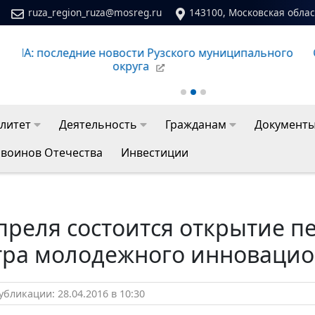
ruza_region_ruza@mosreg.ru
143100, Московская област
Сайт молодежного центра Рузского муниципальног
литет
Деятельность
Гражданам
Документ
 воинов Отечества
Инвестиции
преля состоится открытие п
тра молодежного инновацио
бликации: 28.04.2016 в 10:30