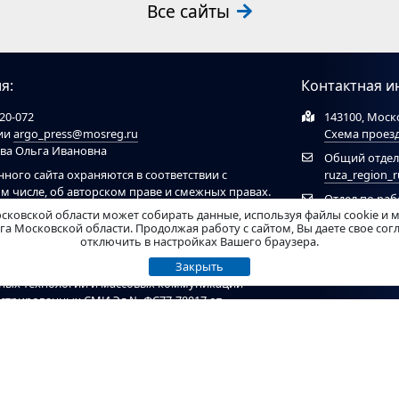
Все сайты
я:
Контактная и
20-072
143100, Моско
ции
argo_press@mosreg.ru
Схема проез
ова Ольга Ивановна
Общий отдел
нного сайта охраняются в соответствии с
ruza_region_
ом числе, об авторском праве и смежных правах.
Отдел по ра
ов обязательна ссылка на сайт
ruzaregion.ru
. При
сковской области может собирать данные, используя файлы cookie и 
муниципальн
 ресурсами обязательна гиперссылка на сайт
а Московской области. Продолжая работу с сайтом, Вы даете свое со
отключить в настройках Вашего браузера.
рирован Федеральной службой по надзору в
Закрыть
нных технологий и массовых коммуникаций
гистрированных СМИ Эл № ФС77-78017 от
ель - Администрация Рузского муниципального
т материалы возрастного ценза 12+