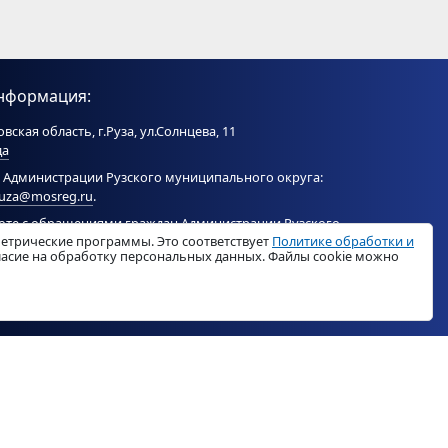
нформация:
вская область, г.Руза, ул.Солнцева, 11
да
 Администрации Рузского муниципального округа:
ruza@mosreg.ru
.
боте с обращениями граждан Администрации Рузского
метрические программы. Это соответствует
Политике обработки и
ого округа:
ruza_og_argo@mosreg.ru
.
гласие на обработку персональных данных. Файлы cookie можно
© «
РузаРегион
», 2026