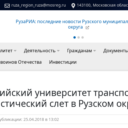
ruza_region_ruza@mosreg.ru
143100, Московская област
РузаРИА: последние новости Рузского муниципа
округа
литет
Деятельность
Гражданам
Документ
 воинов Отечества
Инвестиции
ийский университет трансп
стический слет в Рузском ок
бликации: 25.04.2018 в 13:02