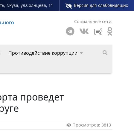
ь, г.Руза, ул.Солнцева, 11
Версия для слабовидящих
Социальные сети:
льного
Сайт молодежного центра Рузского муниципал
ы
Противодействие коррупции
орта проведет
руге
Просмотров: 3813