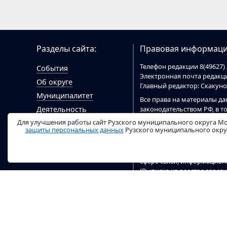
Разделы сайта:
Правовая информаци
Телефон редакции 8(49627) 
События
Электронная почта редак
Об округе
Главный редактор: Скакун
Муниципалитет
Все права на материалы да
законодательством РФ, в т
Деятельность
При цитировании материал
Для улучшения работы сайт Рузского муниципального округа Мо
Гражданам
цитировании электронными
защиты персональных данных
Рузского муниципального округ
Документы
ruzaregion.ru
.
Видео
Сайт
ruzaregion.ru
зарегист
сфере связи, информацио
(Выписка из реестра заре
04 марта 2020 г). Учредит
округа.
Настоящий ресурс содержи