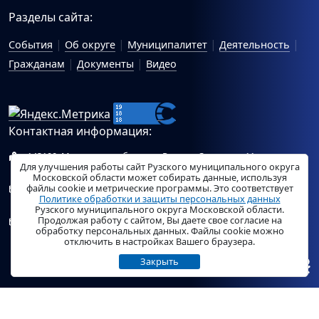
Разделы сайта:
События
Об округе
Муниципалитет
Деятельность
Гражданам
Документы
Видео
Контактная информация:
143100, Московская область, г.Руза, ул.Солнцева, 11
Для улучшения работы сайт Рузского муниципального округа
Схема проезда
Московской области может собирать данные, используя
файлы cookie и метрические программы. Это соответствует
Общий отдел Администрации Рузского муниципального
Политике обработки и защиты персональных данных
округа:
ruza_region_ruza@mosreg.ru
.
Рузского муниципального округа Московской области.
Продолжая работу с сайтом, Вы даете свое согласие на
Отдел по работе с обращениями граждан Администрации
обработку персональных данных. Файлы cookie можно
Рузского муниципального округа:
ruza_og_argo@mosreg.ru
.
отключить в настройках Вашего браузера.
Закрыть
© «
РузаРегион
», 2026