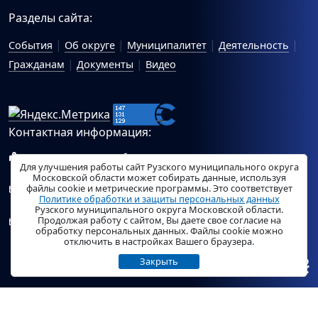
Разделы сайта:
События
Об округе
Муниципалитет
Деятельность
Гражданам
Документы
Видео
Контактная информация:
143100, Московская область, г.Руза, ул.Солнцева, 11
Для улучшения работы сайт Рузского муниципального округа
Схема проезда
Московской области может собирать данные, используя
файлы cookie и метрические программы. Это соответствует
Общий отдел Администрации Рузского муниципального
Политике обработки и защиты персональных данных
округа:
ruza_region_ruza@mosreg.ru
.
Рузского муниципального округа Московской области.
Продолжая работу с сайтом, Вы даете свое согласие на
Отдел по работе с обращениями граждан Администрации
обработку персональных данных. Файлы cookie можно
Рузского муниципального округа:
ruza_og_argo@mosreg.ru
.
отключить в настройках Вашего браузера.
Закрыть
© «
РузаРегион
», 2026