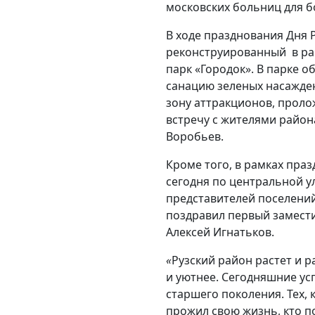
московских больниц для б
В ходе празднования Дня 
реконструированный в ра
парк «Городок». В парке 
санацию зеленых насажден
зону аттракционов, проло
встречу с жителями район
Воробьев.
Кроме того, в рамках праз
сегодня по центральной 
представителей поселений
поздравил первый замест
Алексей Игнатьков.
«
Рузский район растет и р
и уютнее. Сегодняшние усп
старшего поколения. Тех, 
прожил свою жизнь, кто по