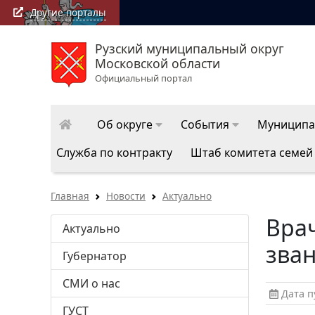
Другие порталы
Рузский муниципальный округ
Московской области
Официальный портал
Об округе
События
Муниципа
Служба по контракту
Штаб комитета семей
Главная
Новости
Актуально
Врач
Актуально
зва
Губернатор
СМИ о нас
Дата пу
ГУСТ