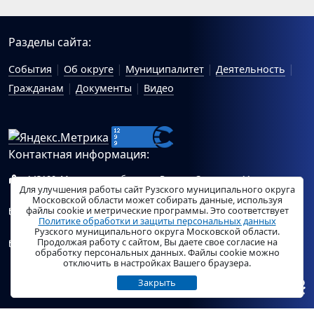
Разделы сайта:
События
Об округе
Муниципалитет
Деятельность
Гражданам
Документы
Видео
Контактная информация:
143100, Московская область, г.Руза, ул.Солнцева, 11
Для улучшения работы сайт Рузского муниципального округа
Схема проезда
Московской области может собирать данные, используя
файлы cookie и метрические программы. Это соответствует
Общий отдел Администрации Рузского муниципального
Политике обработки и защиты персональных данных
округа:
ruza_region_ruza@mosreg.ru
.
Рузского муниципального округа Московской области.
Продолжая работу с сайтом, Вы даете свое согласие на
Отдел по работе с обращениями граждан Администрации
обработку персональных данных. Файлы cookie можно
Рузского муниципального округа:
ruza_og_argo@mosreg.ru
.
отключить в настройках Вашего браузера.
Закрыть