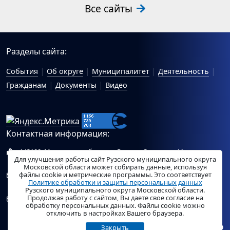
Все сайты
Разделы сайта:
События
Об округе
Муниципалитет
Деятельность
Гражданам
Документы
Видео
Контактная информация:
143100, Московская область, г.Руза, ул.Солнцева, 11
Для улучшения работы сайт Рузского муниципального округа
Схема проезда
Московской области может собирать данные, используя
файлы cookie и метрические программы. Это соответствует
Общий отдел Администрации Рузского муниципального
Политике обработки и защиты персональных данных
округа:
ruza_region_ruza@mosreg.ru
.
Рузского муниципального округа Московской области.
Продолжая работу с сайтом, Вы даете свое согласие на
Отдел по работе с обращениями граждан Администрации
обработку персональных данных. Файлы cookie можно
Рузского муниципального округа:
ruza_og_argo@mosreg.ru
.
отключить в настройках Вашего браузера.
Закрыть