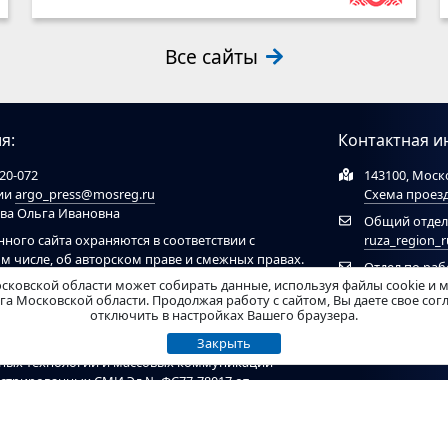
Все сайты
я:
Контактная и
20-072
143100, Моско
ции
argo_press@mosreg.ru
Схема проез
ова Ольга Ивановна
Общий отдел
нного сайта охраняются в соответствии с
ruza_region_
ом числе, об авторском праве и смежных правах.
Отдел по ра
ов обязательна ссылка на сайт
ruzaregion.ru
. При
сковской области может собирать данные, используя файлы cookie и 
муниципальн
 ресурсами обязательна гиперссылка на сайт
а Московской области. Продолжая работу с сайтом, Вы даете свое со
отключить в настройках Вашего браузера.
рирован Федеральной службой по надзору в
Закрыть
нных технологий и массовых коммуникаций
гистрированных СМИ Эл № ФС77-78017 от
ель - Администрация Рузского муниципального
т материалы возрастного ценза 12+