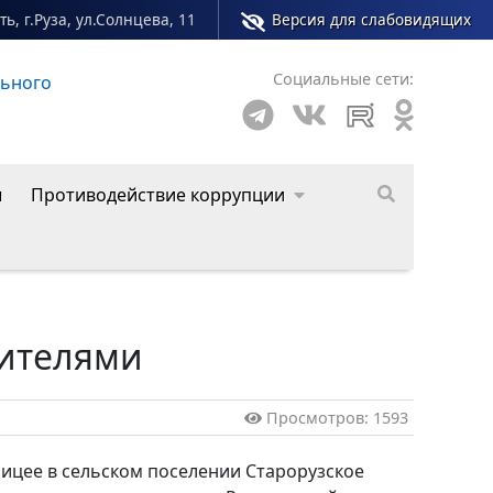
ь, г.Руза, ул.Солнцева, 11
Версия для слабовидящих
Социальные сети:
Рузского муниципального округа
ы
Противодействие коррупции
жителями
Просмотров: 1593
лицее в сельском поселении Старорузское