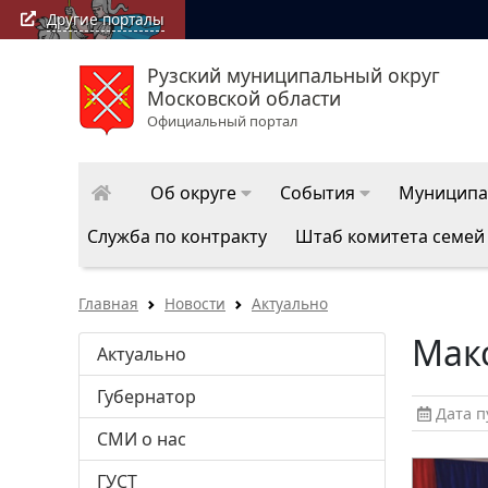
Другие порталы
Рузский муниципальный округ
РузаРИА: последние новости
Московской области
округ
Официальный портал
Об округе
События
Муниципа
Служба по контракту
Штаб комитета семей
Главная
Новости
Актуально
Мак
Актуально
Губернатор
Дата пу
СМИ о нас
ГУСТ