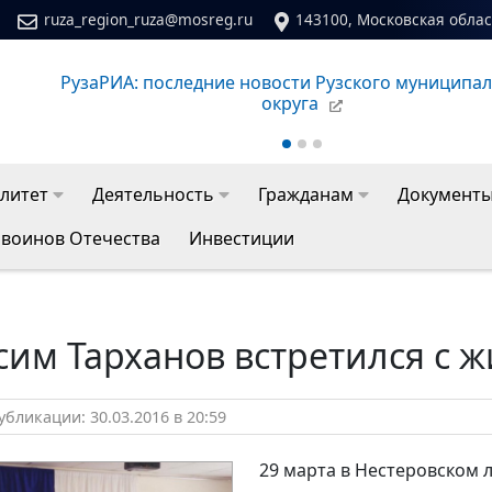
ruza_region_ruza@mosreg.ru
143100, Московская област
 Рузского муниципального
Сайт молодежного центра 
а
литет
Деятельность
Гражданам
Документ
 воинов Отечества
Инвестиции
сим Тарханов встретился с 
бликации: 30.03.2016 в 20:59
29 марта в Нестеровском 