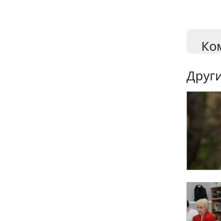
Ко
Други