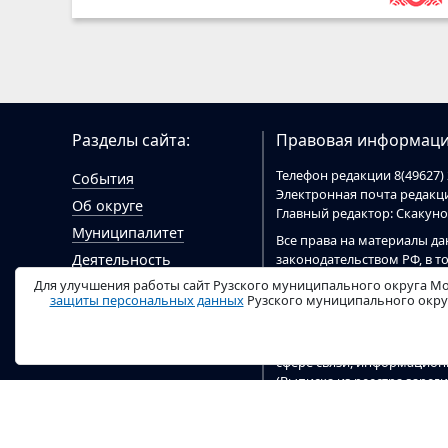
Разделы сайта:
Правовая информаци
Телефон редакции 8(49627) 
События
Электронная почта редак
Об округе
Главный редактор: Скакун
Муниципалитет
Все права на материалы да
законодательством РФ, в т
Деятельность
При цитировании материал
Для улучшения работы сайт Рузского муниципального округа Мо
Гражданам
цитировании электронными
защиты персональных данных
Рузского муниципального округ
Документы
ruzaregion.ru
.
Видео
Сайт
ruzaregion.ru
зарегист
сфере связи, информацио
(Выписка из реестра заре
04 марта 2020 г). Учредит
округа.
Настоящий ресурс содержи