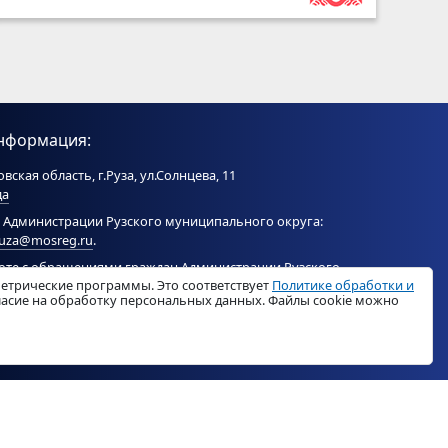
нформация:
вская область, г.Руза, ул.Солнцева, 11
да
 Администрации Рузского муниципального округа:
ruza@mosreg.ru
.
боте с обращениями граждан Администрации Рузского
метрические программы. Это соответствует
Политике обработки и
ого округа:
ruza_og_argo@mosreg.ru
.
гласие на обработку персональных данных. Файлы cookie можно
© «
РузаРегион
», 2026