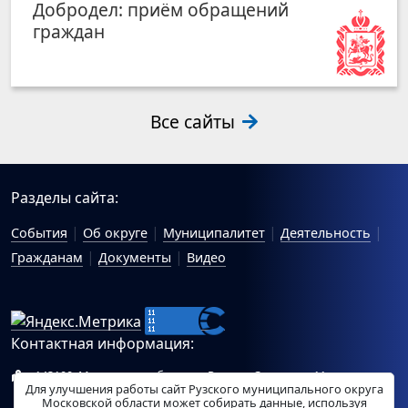
Добродел: приём обращений
граждан
Все сайты
Разделы сайта:
События
Об округе
Муниципалитет
Деятельность
Гражданам
Документы
Видео
Контактная информация:
143100, Московская область, г.Руза, ул.Солнцева, 11
Для улучшения работы сайт Рузского муниципального округа
Схема проезда
Московской области может собирать данные, используя