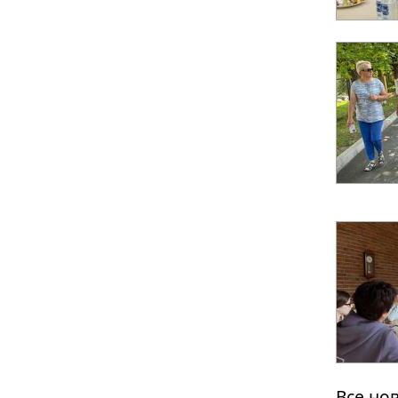
Все но