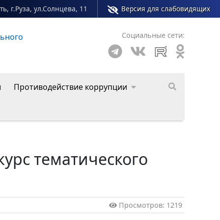
ь, г.Руза, ул.Солнцева, 11
Версия для слабовидящих
Социальные сети:
льного
Сайт молодежного центра Рузского муниципал
ы
Противодействие коррупции
курс тематического
Просмотров: 1219