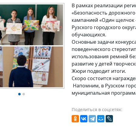
В рамках реализации реги
«Безопасность дорожного 
кампанией «Один щелчок –
Рузского городского окру
обучающихся.
Основные задачи конкурс
поведенческого стереотип
использования ремней без
развитие у детей творческ
Жюри подводит итоги.
Скоро состоится награжде
Напомним, в Рузском горо
муниципальная программа
Поделиться в соцсетях: