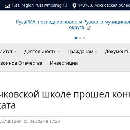
ruza_region_ruza@mosreg.ru
143100, Московская област
РузаРИА: последние новости Рузского муниципа
округа
литет
Деятельность
Гражданам
Документ
 воинов Отечества
Инвестиции
чковской школе прошел кон
ката
бликации: 05.04.2024 в 17:20