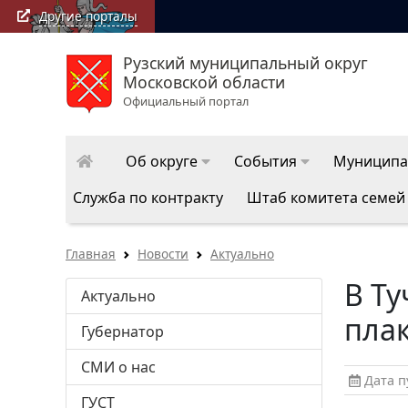
Другие порталы
Рузский муниципальный округ
Московской области
Официальный портал
Об округе
События
Муниципа
Служба по контракту
Штаб комитета семей
Главная
Новости
Актуально
В Ту
Актуально
пла
Губернатор
СМИ о нас
Дата пу
ГУСТ