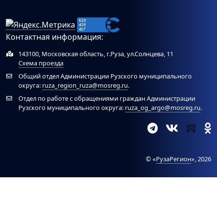
Контактная информация:
143100, Московская область, г.Руза, ул.Солнцева, 11
Схема проезда
Общий отдел Администрации Рузского муниципального
округа:
ruza_region_ruza@mosreg.ru
.
Отдел по работе с обращениями граждан Администрации
Рузского муниципального округа:
ruza_og_argo@mosreg.ru
.
© «
РузаРегион
», 2026